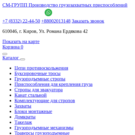
СМ-ГРУПП
Производство грузозахватных приспособлений
+
7
(
8
3
3
2
)
2
2
-
4
4
-
5
0
+
8
8
0
0
2
0
1
3
1
4
8
Заказать звонок
610046, г. Киров, Ул. Романа Ердякова 42
Показать на карте
Корзина
0
Каталог
Цепи противоскольжения
Буксировочные тросы
Грузоподъемные стропы
Приспособления для крепления груза
Стропы для эвакуатора
Канат стальной
Комплектующие для стропов
Захваты
Блоки монтажные
Домкраты
Такелаж
Грузоподъемные механизмы
Траверсы грузоподъемные