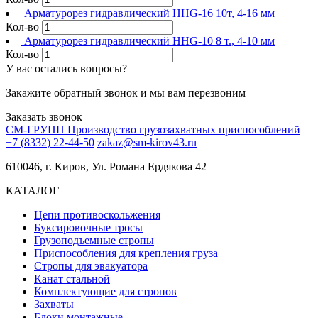
Арматурорез гидравлический HHG-16 10т, 4-16 мм
Кол-во
Арматурорез гидравлический HHG-10 8 т., 4-10 мм
Кол-во
У вас остались вопросы?
Закажите обратный звонок и мы вам перезвоним
Заказать звонок
СМ-ГРУПП
Производство грузозахватных приспособлений
+
7
(
8
3
3
2
)
2
2
-
4
4
-
5
0
zakaz@sm-kirov43.ru
610046, г. Киров, Ул. Романа Ердякова 42
КАТАЛОГ
Цепи противоскольжения
Буксировочные тросы
Грузоподъемные стропы
Приспособления для крепления груза
Стропы для эвакуатора
Канат стальной
Комплектующие для стропов
Захваты
Блоки монтажные