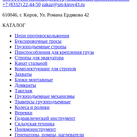
+7 (8332) 22-44-50
zakaz@sm-kirov43.ru
610046, г. Киров, Ул. Романа Ердякова 42
КАТАЛОГ
Цепи противоскольжения
Буксировочные тросы
Грузоподъемные стропы
Приспособления для крепления груза
Стропы для эвакуатора
Канат стальной
Комплектующие для стропов
Захваты
Блоки монтажные
Домкраты
Такелаж
Грузоподъемные механизмы
Траверсы грузоподъемные
Колеса и ролики
Веревки
Гидравлический инструмент
Складская техника
Пневмоинструмент
Генераторы, помпы, нагреватели