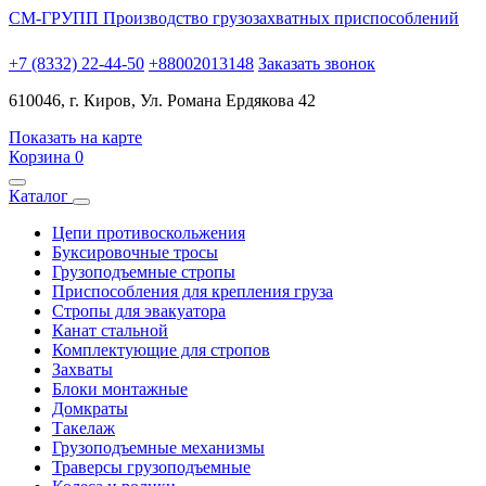
СМ-ГРУПП
Производство грузозахватных приспособлений
+7 (8332) 22-44-50
+88002013148
Заказать звонок
610046, г. Киров, Ул. Романа Ердякова 42
Показать на карте
Корзина
0
Каталог
Цепи противоскольжения
Буксировочные тросы
Грузоподъемные стропы
Приспособления для крепления груза
Стропы для эвакуатора
Канат стальной
Комплектующие для стропов
Захваты
Блоки монтажные
Домкраты
Такелаж
Грузоподъемные механизмы
Траверсы грузоподъемные