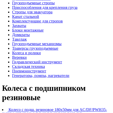
Грузоподъемные стропы
Приспособления для крепления груза
Стропы для эвакуатора
Канат стальной
Комплектующие для стропов
Захваты
Блоки монтажные
Домкраты
Такелаж
Грузоподъемные механизмы
Траверсы грузоподъемные
Колеса и ролики
Веревки
Гидравлический инструмент
Складская техника
Пневмоинструмент
Генераторы, помпы, нагреватели
Колеса с подшипником
резиновые
Колесо c подш. резиновое 180х50мм для AC/DF/PWH35-