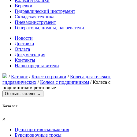
Колеса и ролики
Веревки
Гидравлический инструмент
Складская техника
Пневмоинструмент
Генераторы, помпы, нагреватели
Новости
Доставка
Оплата
Документация
Контакты
Наши представители
/
Каталог
/
Колеса и ролики
/
Колеса для тележек
гидравлических
/
Колеса с подшипником
/
Колеса с
подшипником резиновые
Открыть каталог →
Каталог
𐄂
Цепи противоскольжения
Буксировочные тросы