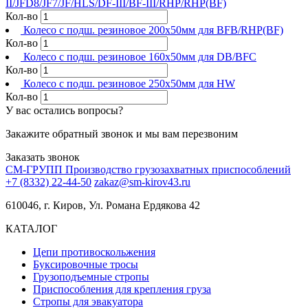
II/JFD8/JF7/JF/HLS/DF-III/BF-III/RHP/RHP(BF)
Кол-во
Колесо с подш. резиновое 200х50мм для BFB/RHP(BF)
Кол-во
Колесо с подш. резиновое 160х50мм для DB/BFC
Кол-во
Колесо с подш. резиновое 250х50мм для HW
Кол-во
У вас остались вопросы?
Закажите обратный звонок и мы вам перезвоним
Заказать звонок
СМ-ГРУПП
Производство грузозахватных приспособлений
+7 (8332) 22-44-50
zakaz@sm-kirov43.ru
610046, г. Киров, Ул. Романа Ердякова 42
КАТАЛОГ
Цепи противоскольжения
Буксировочные тросы
Грузоподъемные стропы
Приспособления для крепления груза
Стропы для эвакуатора