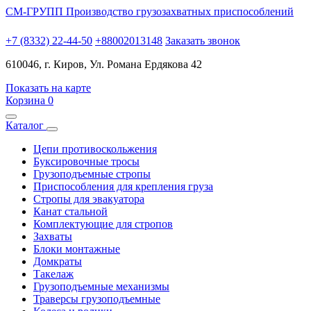
СМ-ГРУПП
Производство грузозахватных приспособлений
+7 (8332) 22-44-50
+88002013148
Заказать звонок
610046, г. Киров, Ул. Романа Ердякова 42
Показать на карте
Корзина
0
Каталог
Цепи противоскольжения
Буксировочные тросы
Грузоподъемные стропы
Приспособления для крепления груза
Стропы для эвакуатора
Канат стальной
Комплектующие для стропов
Захваты
Блоки монтажные
Домкраты
Такелаж
Грузоподъемные механизмы
Траверсы грузоподъемные