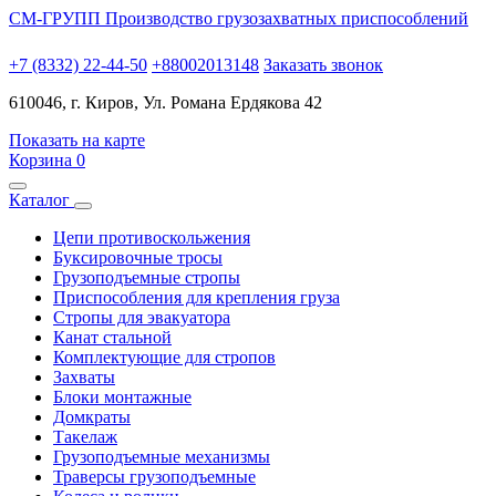
СМ-ГРУПП
Производство грузозахватных приспособлений
+7 (8332) 22-44-50
+88002013148
Заказать звонок
610046, г. Киров, Ул. Романа Ердякова 42
Показать на карте
Корзина
0
Каталог
Цепи противоскольжения
Буксировочные тросы
Грузоподъемные стропы
Приспособления для крепления груза
Стропы для эвакуатора
Канат стальной
Комплектующие для стропов
Захваты
Блоки монтажные
Домкраты
Такелаж
Грузоподъемные механизмы
Траверсы грузоподъемные