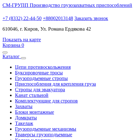
СМ-ГРУПП
Производство грузозахватных приспособлений
+7 (8332) 22-44-50
+88002013148
Заказать звонок
610046, г. Киров, Ул. Романа Ердякова 42
Показать на карте
Корзина
0
Каталог
Цепи противоскольжения
Буксировочные тросы
Грузоподъемные стропы
Приспособления для крепления груза
Стропы для эвакуатора
Канат стальной
Комплектующие для стропов
Захваты
Блоки монтажные
Домкраты
Такелаж
Грузоподъемные механизмы
Траверсы грузоподъемные