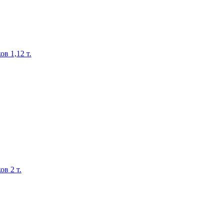
в 1,12 т.
в 2 т.