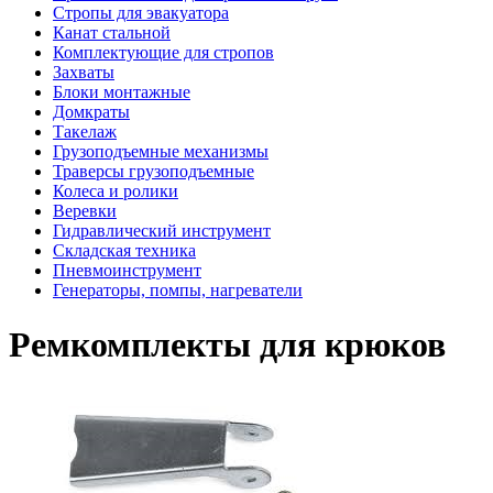
Стропы для эвакуатора
Канат стальной
Комплектующие для стропов
Захваты
Блоки монтажные
Домкраты
Такелаж
Грузоподъемные механизмы
Траверсы грузоподъемные
Колеса и ролики
Веревки
Гидравлический инструмент
Складская техника
Пневмоинструмент
Генераторы, помпы, нагреватели
Ремкомплекты для крюков