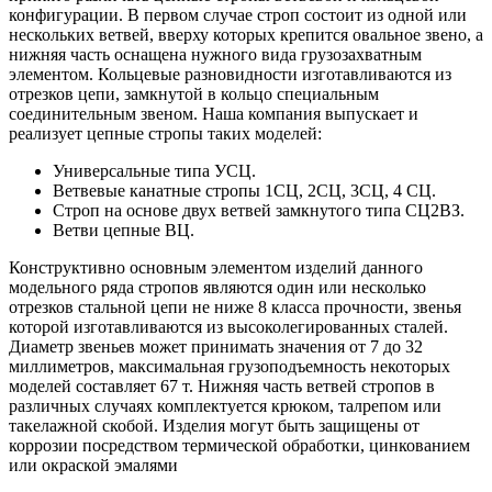
конфигурации. В первом случае строп состоит из одной или
нескольких ветвей, вверху которых крепится овальное звено, а
нижняя часть оснащена нужного вида грузозахватным
элементом. Кольцевые разновидности изготавливаются из
отрезков цепи, замкнутой в кольцо специальным
соединительным звеном. Наша компания выпускает и
реализует цепные стропы таких моделей:
Универсальные типа УСЦ.
Ветвевые канатные стропы 1СЦ, 2СЦ, 3СЦ, 4 СЦ.
Строп на основе двух ветвей замкнутого типа СЦ2ВЗ.
Ветви цепные ВЦ.
Конструктивно основным элементом изделий данного
модельного ряда стропов являются один или несколько
отрезков стальной цепи не ниже 8 класса прочности, звенья
которой изготавливаются из высоколегированных сталей.
Диаметр звеньев может принимать значения от 7 до 32
миллиметров, максимальная грузоподъемность некоторых
моделей составляет 67 т. Нижняя часть ветвей стропов в
различных случаях комплектуется крюком, талрепом или
такелажной скобой. Изделия могут быть защищены от
коррозии посредством термической обработки, цинкованием
или окраской эмалями