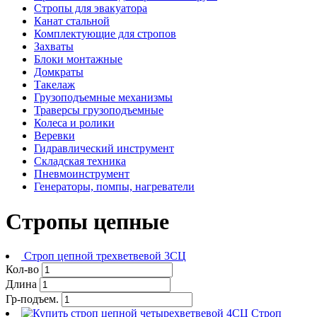
Стропы для эвакуатора
Канат стальной
Комплектующие для стропов
Захваты
Блоки монтажные
Домкраты
Такелаж
Грузоподъемные механизмы
Траверсы грузоподъемные
Колеса и ролики
Веревки
Гидравлический инструмент
Складская техника
Пневмоинструмент
Генераторы, помпы, нагреватели
Стропы цепные
Строп цепной трехветвевой 3СЦ
Кол-во
Длина
Гр-подъем.
Строп