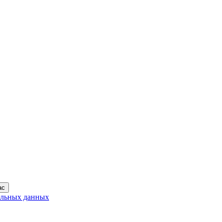
ас
альных данных