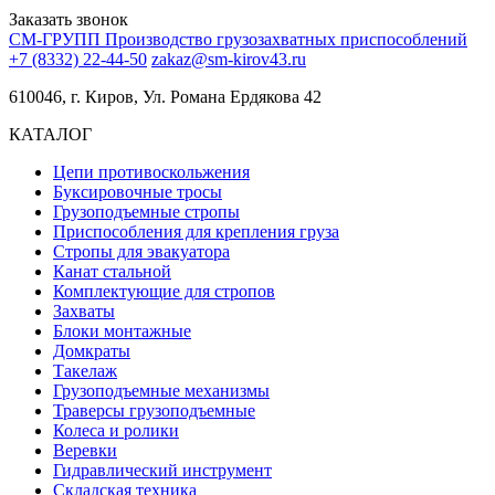
Заказать звонок
СМ-ГРУПП
Производство грузозахватных приспособлений
+7 (8332) 22-44-50
zakaz@sm-kirov43.ru
610046, г. Киров, Ул. Романа Ердякова 42
КАТАЛОГ
Цепи противоскольжения
Буксировочные тросы
Грузоподъемные стропы
Приспособления для крепления груза
Стропы для эвакуатора
Канат стальной
Комплектующие для стропов
Захваты
Блоки монтажные
Домкраты
Такелаж
Грузоподъемные механизмы
Траверсы грузоподъемные
Колеса и ролики
Веревки
Гидравлический инструмент
Складская техника