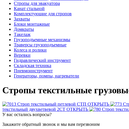
Стропы для эвакуатора
Канат стальной
Комплектующие для стропов
Захваты
Блоки монтажные
Домкраты
Такелаж
Грузоподъемные механизмы
Траверсы грузоподъемные
Колеса и ролики
Веревки
Гидравлический инструмент
Складская техника
Пневмоинструмент
Генераторы, помпы, нагреватели
Стропы текстильные грузовы
Строп текстильный петлевой СТП
ОТКРЫТЬ
Ст
текстильный двухветвевой 2СТ
ОТКРЫТЬ
Строп текст
У вас остались вопросы?
Закажите обратный звонок и мы вам перезвоним