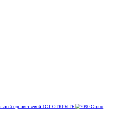
льный одноветвевой 1СТ
ОТКРЫТЬ
Строп