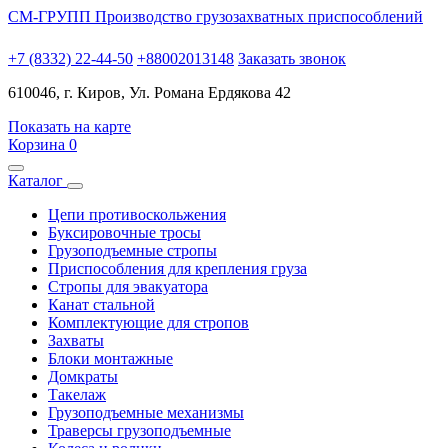
СМ-ГРУПП
Производство грузозахватных приспособлений
+7 (8332) 22-44-50
+88002013148
Заказать звонок
610046, г. Киров, Ул. Романа Ердякова 42
Показать на карте
Корзина
0
Каталог
Цепи противоскольжения
Буксировочные тросы
Грузоподъемные стропы
Приспособления для крепления груза
Стропы для эвакуатора
Канат стальной
Комплектующие для стропов
Захваты
Блоки монтажные
Домкраты
Такелаж
Грузоподъемные механизмы
Траверсы грузоподъемные