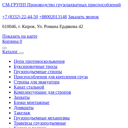
СМ-ГРУПП
Производство грузозахватных приспособлений
+7 (8332) 22-44-50
+88002013148
Заказать звонок
610046, г. Киров, Ул. Романа Ердякова 42
Показать на карте
Корзина
0
Каталог
Цепи противоскольжения
Буксировочные тросы
Грузоподъемные стропы
Приспособления для крепления груза
Стропы для эвакуатора
Канат стальной
Комплектующие для стропов
Захваты
Блоки монтажные
Домкраты
Такелаж
Грузоподъемные механизмы
Траверсы грузоподъемные