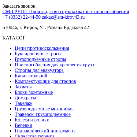
Заказать звонок
СМ-ГРУПП
Производство грузозахватных приспособлений
+7 (8332) 22-44-50
zakaz@sm-kirov43.ru
610046, г. Киров, Ул. Романа Ердякова 42
КАТАЛОГ
Цепи противоскольжения
Буксировочные тросы
Грузоподъемные стропы
Приспособления для крепления груза
Стропы для эвакуатора
Канат стальной
Комплектующие для стропов
Захваты
Блоки монтажные
Домкраты
Такелаж
Грузоподъемные механизмы
Траверсы грузоподъемные
Колеса и ролики
Веревки
Гидравлический инструмент
Складская техника