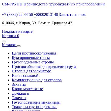
СМ-ГРУПП
Производство грузозахватных приспособлений
+7 (8332) 22-44-50
+88002013148
Заказать звонок
610046, г. Киров, Ул. Романа Ердякова 42
Показать на карте
Корзина
0
Каталог
Цепи противоскольжения
Буксировочные тросы
Грузоподъемные стропы
Приспособления для крепления груза
Стропы для эвакуатора
Канат стальной
Комплектующие для стропов
Захваты
Блоки монтажные
Домкраты
Такелаж
Грузоподъемные механизмы
Траверсы грузоподъемные