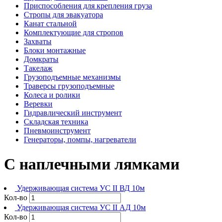
Приспособления для крепления груза
Стропы для эвакуатора
Канат стальной
Комплектующие для стропов
Захваты
Блоки монтажные
Домкраты
Такелаж
Грузоподъемные механизмы
Траверсы грузоподъемные
Колеса и ролики
Веревки
Гидравлический инструмент
Складская техника
Пневмоинструмент
Генераторы, помпы, нагреватели
С наплечными лямками
Удерживающая система УС II ВД 10м
Кол-во
Удерживающая система УС II АД 10м
Кол-во