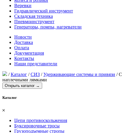
Колеса и ролики
Веревки
Гидравлический инструмент
Складская техника
Пневмоинструмент
Генераторы, помпы, нагреватели
Новости
Доставка
Оплата
Документация
Контакты
Наши представители
/
Каталог
/
СИЗ
/
Удерживающие системы и привязи
/
С
наплечными лямками
Открыть каталог →
Каталог
𐄂
Цепи противоскольжения
Буксировочные тросы
Грузоподъемные стропы