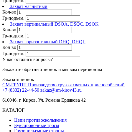
Гр-подъем.
Захват магнитный
Кол-во
Гр-подъем.
Захват вертикальный DSQA, DSQC, DSQK
Кол-во
Гр-подъем.
Захват горизонтальный DHQ, DHQL
Кол-во
Гр-подъем.
У вас остались вопросы?
Закажите обратный звонок и мы вам перезвоним
Заказать звонок
СМ-ГРУПП
Производство грузозахватных приспособлений
+7 (8332) 22-44-50
zakaz@sm-kirov43.ru
610046, г. Киров, Ул. Романа Ердякова 42
КАТАЛОГ
Цепи противоскольжения
Буксировочные тросы
Грузоподъемные стропы