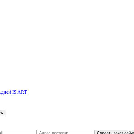
тудией IS ART
Сделать заказ сейч