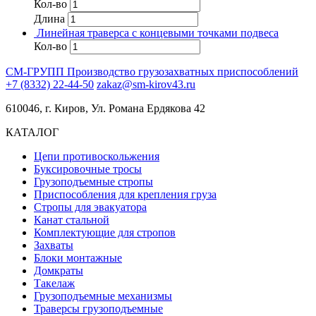
Кол-во
Длина
Линейная траверса с концевыми точками подвеса
Кол-во
СМ-ГРУПП
Производство грузозахватных приспособлений
+7 (8332) 22-44-50
zakaz@sm-kirov43.ru
610046, г. Киров, Ул. Романа Ердякова 42
КАТАЛОГ
Цепи противоскольжения
Буксировочные тросы
Грузоподъемные стропы
Приспособления для крепления груза
Стропы для эвакуатора
Канат стальной
Комплектующие для стропов
Захваты
Блоки монтажные
Домкраты
Такелаж
Грузоподъемные механизмы
Траверсы грузоподъемные