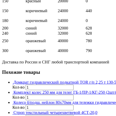
150
красный
20000
0
150
коричневый
24000
440
180
коричневый
24000
0
200
синий
32000
628
240
синий
32000
628
250
оранжевый
40000
780
300
оранжевый
40000
790
Доставка по России и СНГ любой транспортной компанией
Похожие товары
Домкрат гидравлический подкатной TOR г/п 2,25 т 130-
Кол-во
Комплект колес 250 мм для телег ГБ-1/ПР-1/КГ-250 (2шт/
Кол-во
Колесо б/подш. нейлон 80х70мм для тележки гидравлич
Кол-во
Строп текстильный четырехветвевой 4СТ-20,0