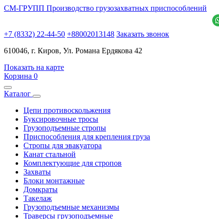
СМ-ГРУПП
Производство грузозахватных приспособлений
+7 (8332) 22-44-50
+88002013148
Заказать звонок
610046, г. Киров, Ул. Романа Ердякова 42
Показать на карте
Корзина
0
Каталог
Цепи противоскольжения
Буксировочные тросы
Грузоподъемные стропы
Приспособления для крепления груза
Стропы для эвакуатора
Канат стальной
Комплектующие для стропов
Захваты
Блоки монтажные
Домкраты
Такелаж
Грузоподъемные механизмы
Траверсы грузоподъемные