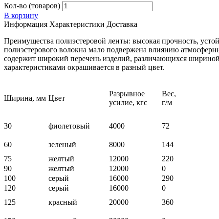
Кол-во (товаров)
В корзину
Информация
Характеристики
Доставка
Преимущества полиэстеровой ленты: высокая прочность, устойч
полиэстерового волокна мало подвержена влиянию атмосферных
содержит широкий перечень изделий, различающихся шириной 
характеристиками окрашивается в разный цвет.
Разрывное
Вес,
Ширина, мм
Цвет
усилие, кгс
г/м
30
фиолетовый
4000
72
60
зеленый
8000
144
75
желтый
12000
220
90
желтый
12000
0
100
серый
16000
290
120
серый
16000
0
125
красный
20000
360