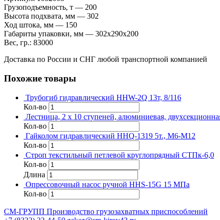
Грузоподъемность, т — 200
Высота подхвата, мм — 302
Ход штока, мм — 150
Габариты упаковки, мм — 302х290х200
Вес, гр.: 83000
Доставка по России и СНГ любой транспортной компанией
Похожие товары
Трубогиб гидравлический HHW-2Q 13т, 8/116
Кол-во
Лестница, 2 х 10 ступеней, алюминиевая, двухсекционная
Кол-во
Гайколом гидравлический HHQ-1319 5т., M6-M12
Кол-во
Строп текстильный петлевой круглопрядный СТПк-6,0
Кол-во
Длина
Опрессовочный насос ручной HHS-15G 15 МПа
Кол-во
СМ-ГРУПП
Производство грузозахватных приспособлений