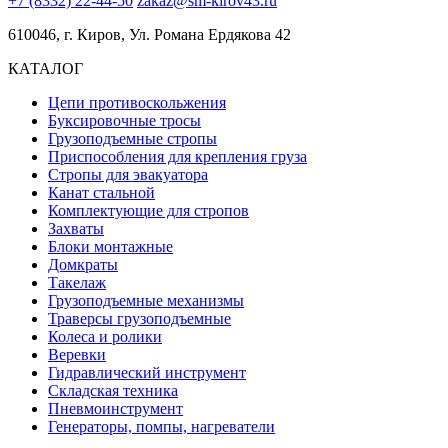
+7 (8332) 22-44-50
zakaz@sm-kirov43.ru
610046, г. Киров, Ул. Романа Ердякова 42
КАТАЛОГ
Цепи противоскольжения
Буксировочные тросы
Грузоподъемные стропы
Приспособления для крепления груза
Стропы для эвакуатора
Канат стальной
Комплектующие для стропов
Захваты
Блоки монтажные
Домкраты
Такелаж
Грузоподъемные механизмы
Траверсы грузоподъемные
Колеса и ролики
Веревки
Гидравлический инструмент
Складская техника
Пневмоинструмент
Генераторы, помпы, нагреватели