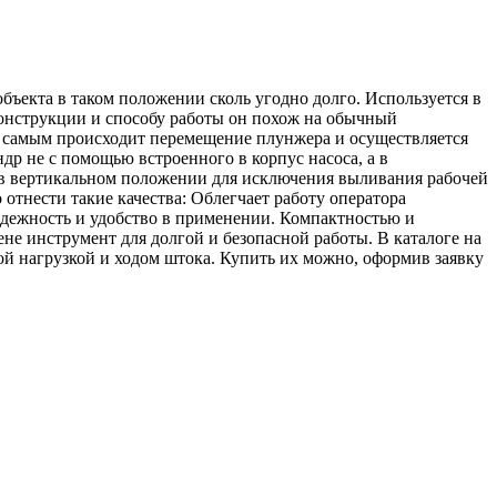
ъекта в таком положении сколь угодно долго. Используется в
конструкции и способу работы он похож на обычный
м самым происходит перемещение плунжера и осуществляется
ндр не с помощью встроенного в корпус насоса, а в
 в вертикальном положении для исключения выливания рабочей
тнести такие качества: Облегчает работу оператора
адежность и удобство в применении. Компактностью и
не инструмент для долгой и безопасной работы. В каталоге на
ой нагрузкой и ходом штока. Купить их можно, оформив заявку