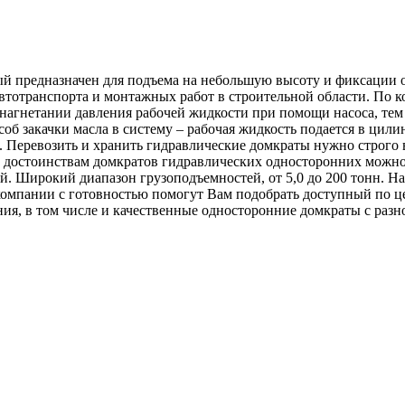
 предназначен для подъема на небольшую высоту и фиксации об
 автотранспорта и монтажных работ в строительной области. По 
 нагнетании давления рабочей жидкости при помощи насоса, те
соб закачки масла в систему – рабочая жидкость подается в цили
. Перевозить и хранить гидравлические домкраты нужно строго
достоинствам домкратов гидравлических односторонних можно о
й. Широкий диапазон грузоподъемностей, от 5,0 до 200 тонн. Н
компании с готовностью помогут Вам подобрать доступный по це
ия, в том числе и качественные односторонние домкраты с разн