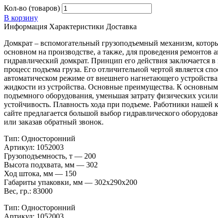
Кол-во (товаров)
В корзину
Информация
Характеристики
Доставка
Домкрат – вспомогательный грузоподъемный механизм, который
основном на производстве, а также, для проведения ремонтов
гидравлический домкрат. Принцип его действия заключается в
процесс подъема груза. Его отличительной чертой является спо
автоматическом режиме от внешнего нагнетающего устройства
жидкости из устройства. Основные преимущества. К основным 
подъемного оборудования, уменьшая затрату физических усили
устойчивость. Плавность хода при подъеме. Работники нашей 
сайте предлагается большой выбор гидравлического оборудован
или заказав обратный звонок.
Тип: Односторонний
Артикул: 1052003
Грузоподъемность, т — 200
Высота подхвата, мм — 302
Ход штока, мм — 150
Габариты упаковки, мм — 302х290х200
Вес, гр.: 83000
Тип: Односторонний
Артикул: 1052003