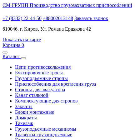
СМ-ГРУПП
Производство грузозахватных приспособлений
+7 (8332) 22-44-50
+88002013148
Заказать звонок
610046, г. Киров, Ул. Романа Ердякова 42
Показать на карте
Корзина
0
Каталог
Цепи противоскольжения
Буксировочные тросы
Грузоподъемные стропы
Приспособления для крепления груза
Стропы для эвакуатора
Канат стальной
Комплектующие для стропов
Захваты
Блоки монтажные
Домкраты
Такелаж
Грузоподъемные механизмы
Траверсы грузоподъемные