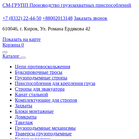
СМ-ГРУПП
Производство грузозахватных приспособлений
+7 (8332) 22-44-50
+88002013148
Заказать звонок
610046, г. Киров, Ул. Романа Ердякова 42
Показать на карте
Корзина
0
Каталог
Цепи противоскольжения
Буксировочные тросы
Грузоподъемные стропы
Приспособления для крепления груза
Стропы для эвакуатора
Канат стальной
Комплектующие для стропов
Захваты
Блоки монтажные
Домкраты
Такелаж
Грузоподъемные механизмы
Траверсы грузоподъемные