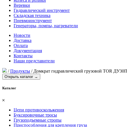
Колеса и ролики
Веревки
Гидравлический инструмент
Складская техника
Пневмоинструмент
Генераторы, помпы, нагреватели
Новости
Доставка
Оплата
Документация
Контакты
Наши представители
/
Продукты
/
Домкрат гидравлический грузовой TOR ДУ30П
Открыть каталог →
Каталог
𐄂
Цепи противоскольжения
Буксировочные тросы
Грузоподъемные стропы
Приспособления для крепления груза