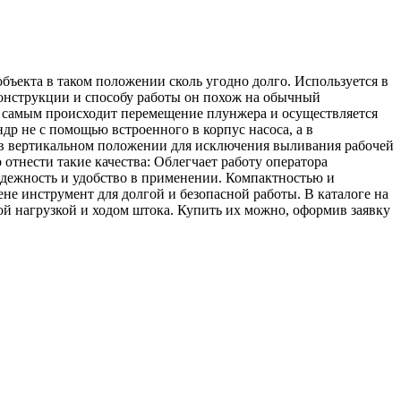
ъекта в таком положении сколь угодно долго. Используется в
конструкции и способу работы он похож на обычный
м самым происходит перемещение плунжера и осуществляется
ндр не с помощью встроенного в корпус насоса, а в
 в вертикальном положении для исключения выливания рабочей
тнести такие качества: Облегчает работу оператора
адежность и удобство в применении. Компактностью и
не инструмент для долгой и безопасной работы. В каталоге на
ой нагрузкой и ходом штока. Купить их можно, оформив заявку