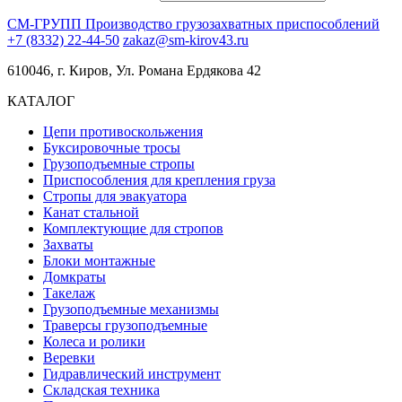
СМ-ГРУПП
Производство грузозахватных приспособлений
+7 (8332) 22-44-50
zakaz@sm-kirov43.ru
610046, г. Киров, Ул. Романа Ердякова 42
КАТАЛОГ
Цепи противоскольжения
Буксировочные тросы
Грузоподъемные стропы
Приспособления для крепления груза
Стропы для эвакуатора
Канат стальной
Комплектующие для стропов
Захваты
Блоки монтажные
Домкраты
Такелаж
Грузоподъемные механизмы
Траверсы грузоподъемные
Колеса и ролики
Веревки
Гидравлический инструмент
Складская техника