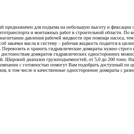
 предназначен для подъема на небольшую высоту и фиксации об
 автотранспорта и монтажных работ в строительной области. По 
 нагнетании давления рабочей жидкости при помощи насоса, те
соб закачки масла в систему – рабочая жидкость подается в цили
. Перевозить и хранить гидравлические домкраты нужно строго
достоинствам домкратов гидравлических односторонних можно о
й. Широкий диапазон грузоподъемностей, от 5,0 до 200 тонн. Н
компании с готовностью помогут Вам подобрать доступный по це
ия, в том числе и качественные односторонние домкраты с разн