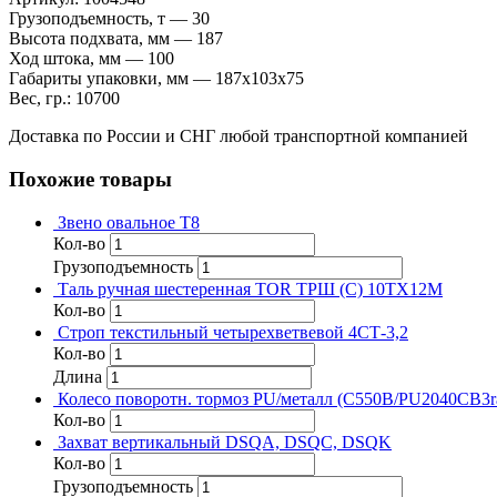
Грузоподъемность, т — 30
Высота подхвата, мм — 187
Ход штока, мм — 100
Габариты упаковки, мм — 187х103х75
Вес, гр.: 10700
Доставка по России и СНГ любой транспортной компанией
Похожие товары
Звено овальное Т8
Кол-во
Грузоподъемность
Таль ручная шестеренная TOR ТРШ (C) 10ТХ12М
Кол-во
Строп текстильный четырехветвевой 4СТ-3,2
Кол-во
Длина
Колесо поворотн. тормоз PU/металл (C550B/PU2040CB3r
Кол-во
Захват вертикальный DSQA, DSQC, DSQK
Кол-во
Грузоподъемность