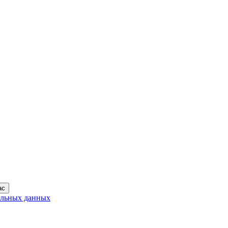
ас
альных данных