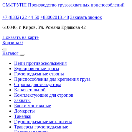
СМ-ГРУПП
Производство грузозахватных приспособлений
+7 (8332) 22-44-50
+88002013148
Заказать звонок
610046, г. Киров, Ул. Романа Ердякова 42
Показать на карте
Корзина
0
Каталог
Цепи противоскольжения
Буксировочные тросы
Грузоподъемные стропы
Приспособления для крепления груза
Стропы для эвакуатора
Канат стальной
Комплектующие для стропов
Захваты
Блоки монтажные
Домкраты
Такелаж
Грузоподъемные механизмы
Траверсы грузоподъемные