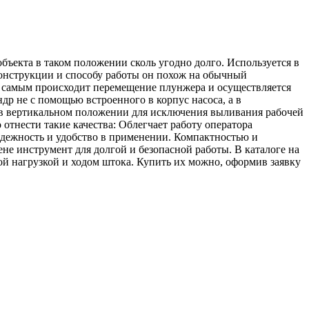
ъекта в таком положении сколь угодно долго. Используется в
конструкции и способу работы он похож на обычный
м самым происходит перемещение плунжера и осуществляется
ндр не с помощью встроенного в корпус насоса, а в
 в вертикальном положении для исключения выливания рабочей
тнести такие качества: Облегчает работу оператора
адежность и удобство в применении. Компактностью и
не инструмент для долгой и безопасной работы. В каталоге на
ой нагрузкой и ходом штока. Купить их можно, оформив заявку