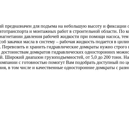
 предназначен для подъема на небольшую высоту и фиксации об
 автотранспорта и монтажных работ в строительной области. По 
 нагнетании давления рабочей жидкости при помощи насоса, те
соб закачки масла в систему – рабочая жидкость подается в цили
. Перевозить и хранить гидравлические домкраты нужно строго
достоинствам домкратов гидравлических односторонних можно о
й. Широкий диапазон грузоподъемностей, от 5,0 до 200 тонн. Н
компании с готовностью помогут Вам подобрать доступный по це
ия, в том числе и качественные односторонние домкраты с разн