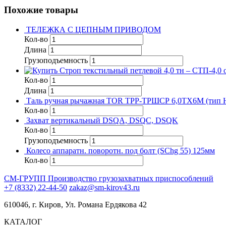
Похожие товары
ТЕЛЕЖКА С ЦЕПНЫМ ПРИВОДОМ
Кол-во
Длина
Грузоподъемность
Кол-во
Длина
Таль ручная рычажная TOR ТРР-ТРШСР 6,0ТХ6М (тип 
Кол-во
Захват вертикальный DSQA, DSQC, DSQK
Кол-во
Грузоподъемность
Колесо аппаратн. поворотн. под болт (SChg 55) 125мм
Кол-во
СМ-ГРУПП
Производство грузозахватных приспособлений
+7 (8332) 22-44-50
zakaz@sm-kirov43.ru
610046, г. Киров, Ул. Романа Ердякова 42
КАТАЛОГ