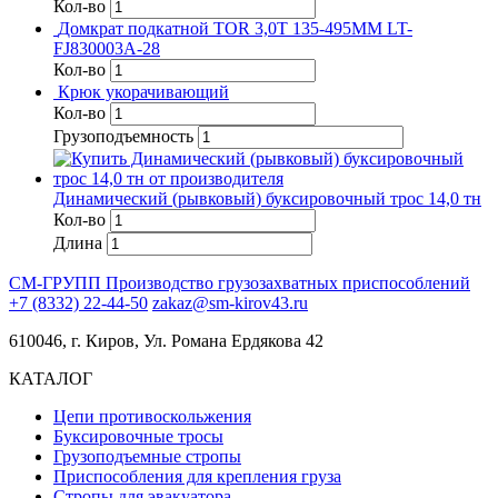
Кол-во
Домкрат подкатной TOR 3,0Т 135-495MM LT-
FJ830003A-28
Кол-во
Крюк укорачивающий
Кол-во
Грузоподъемность
Динамический (рывковый) буксировочный трос 14,0 тн
Кол-во
Длина
СМ-ГРУПП
Производство грузозахватных приспособлений
+7 (8332) 22-44-50
zakaz@sm-kirov43.ru
610046, г. Киров, Ул. Романа Ердякова 42
КАТАЛОГ
Цепи противоскольжения
Буксировочные тросы
Грузоподъемные стропы
Приспособления для крепления груза
Стропы для эвакуатора