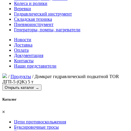
Колеса и ролики
Веревки
Гидравлический инструмент
Складская техника
Пневмоинструмент
Генераторы, помпы, нагреватели
Новости
Доставка
Оплата
Документация
Контакты
Наши представители
/
Продукты
/
Домкрат гидравлический подкатной TOR
ДГП-5 (QK) 5 т
Открыть каталог →
Каталог
𐄂
Цепи противоскольжения
Буксировочные тросы