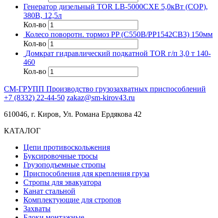
Генератор дизельный TOR LB-5000CXE 5,0кВт (COP),
380В, 12,5л
Кол-во
Колесо поворотн. тормоз PP (C550B/PP1542CB3) 150мм
Кол-во
Домкрат гидравлический подкатной TOR г/п 3,0 т 140-
460
Кол-во
СМ-ГРУПП
Производство грузозахватных приспособлений
+7 (8332) 22-44-50
zakaz@sm-kirov43.ru
610046, г. Киров, Ул. Романа Ердякова 42
КАТАЛОГ
Цепи противоскольжения
Буксировочные тросы
Грузоподъемные стропы
Приспособления для крепления груза
Стропы для эвакуатора
Канат стальной
Комплектующие для стропов
Захваты
Блоки монтажные