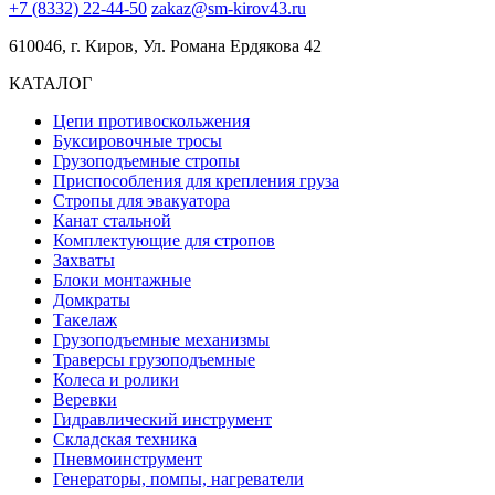
+7 (8332) 22-44-50
zakaz@sm-kirov43.ru
610046, г. Киров, Ул. Романа Ердякова 42
КАТАЛОГ
Цепи противоскольжения
Буксировочные тросы
Грузоподъемные стропы
Приспособления для крепления груза
Стропы для эвакуатора
Канат стальной
Комплектующие для стропов
Захваты
Блоки монтажные
Домкраты
Такелаж
Грузоподъемные механизмы
Траверсы грузоподъемные
Колеса и ролики
Веревки
Гидравлический инструмент
Складская техника
Пневмоинструмент
Генераторы, помпы, нагреватели