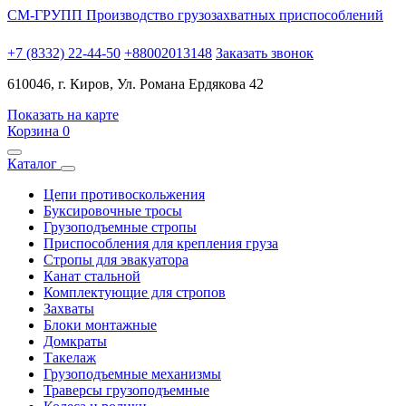
СМ-ГРУПП
Производство грузозахватных приспособлений
+7 (8332) 22-44-50
+88002013148
Заказать звонок
610046, г. Киров, Ул. Романа Ердякова 42
Показать на карте
Корзина
0
Каталог
Цепи противоскольжения
Буксировочные тросы
Грузоподъемные стропы
Приспособления для крепления груза
Стропы для эвакуатора
Канат стальной
Комплектующие для стропов
Захваты
Блоки монтажные
Домкраты
Такелаж
Грузоподъемные механизмы
Траверсы грузоподъемные