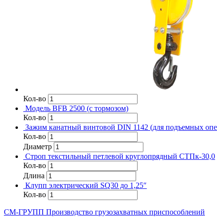
Кол-во
Модель BFB 2500 (с тормозом)
Кол-во
Зажим канатный винтовой DIN 1142 (для подъемных опе
Кол-во
Диаметр
Строп текстильный петлевой круглопрядный СТПк-30,0
Кол-во
Длина
Клупп электрический SQ30 до 1,25″
Кол-во
СМ-ГРУПП
Производство грузозахватных приспособлений