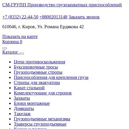
СМ-ГРУПП
Производство грузозахватных приспособлений
+7 (8332) 22-44-50
+88002013148
Заказать звонок
610046, г. Киров, Ул. Романа Ердякова 42
Показать на карте
Корзина
0
Каталог
Цепи противоскольжения
Буксировочные тросы
Грузоподъемные стропы
Приспособления для крепления груза
Стропы для эвакуатора
Канат стальной
Комплектующие для стропов
Захваты
Блоки монтажные
Домкраты
Такелаж
Грузоподъемные механизмы
Траверсы грузоподъемные