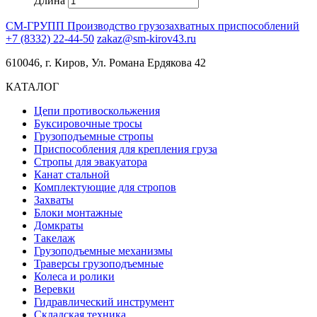
Длина
СМ-ГРУПП
Производство грузозахватных приспособлений
+7 (8332) 22-44-50
zakaz@sm-kirov43.ru
610046, г. Киров, Ул. Романа Ердякова 42
КАТАЛОГ
Цепи противоскольжения
Буксировочные тросы
Грузоподъемные стропы
Приспособления для крепления груза
Стропы для эвакуатора
Канат стальной
Комплектующие для стропов
Захваты
Блоки монтажные
Домкраты
Такелаж
Грузоподъемные механизмы
Траверсы грузоподъемные
Колеса и ролики
Веревки
Гидравлический инструмент
Складская техника