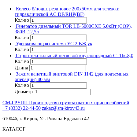
Колесо б/подш. резиновое 200х50мм для тележки
гидравлической AC DF/RHP(BF)
Кол-во
Генератор дизельный TOR LB-5000CXE 5,0кВт (COP),
380В, 12,5л
Кол-во
Удерживающая система УС 2 ВЖ ук
Кол-во
Строп текстильный петлевой круглопрядный СТПк-8,0
Кол-во
Длина
Зажим канатный винтовой DIN 1142 (для подъемных
операций) 40 мм
Кол-во
Диаметр
СМ-ГРУПП
Производство грузозахватных приспособлений
+7 (8332) 22-44-50
zakaz@sm-kirov43.ru
610046, г. Киров, Ул. Романа Ердякова 42
КАТАЛОГ