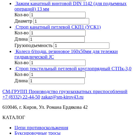
Зажим канатный винтовой DIN 1142 (для подъемных
операций) 13 мм
Кол-во
Диаметр
Строп канатный петлевой СКП1 (УСК1)
Кол-во
Длина
Грузоподъемность
Колесо б/подш. резиновое 160х50мм для тележки
гидравлической JC
Кол-во
Строп текстильный петлевой круглопрядный СТПк-3,0
Кол-во
Длина
СМ-ГРУПП
Производство грузозахватных приспособлений
+7 (8332) 22-44-50
zakaz@sm-kirov43.ru
610046, г. Киров, Ул. Романа Ердякова 42
КАТАЛОГ
Цепи противоскольжения
Буксировочные тросы