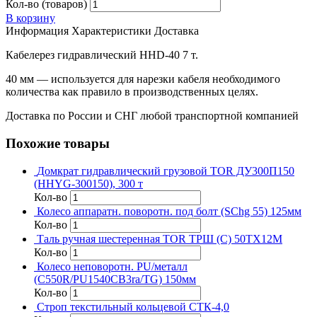
Кол-во (товаров)
В корзину
Информация
Характеристики
Доставка
Кабелерез гидравлический HHD-40 7 т.
40 мм — используется для нарезки кабеля необходимого
количества как правило в производственных целях.
Доставка по России и СНГ любой транспортной компанией
Похожие товары
Домкрат гидравлический грузовой TOR ДУ300П150
(HHYG-300150), 300 т
Кол-во
Колесо аппаратн. поворотн. под болт (SChg 55) 125мм
Кол-во
Таль ручная шестеренная TOR ТРШ (C) 50ТХ12М
Кол-во
Колесо неповоротн. PU/металл
(C550R/PU1540CB3ra/TG) 150мм
Кол-во
Строп текстильный кольцевой СТК-4,0