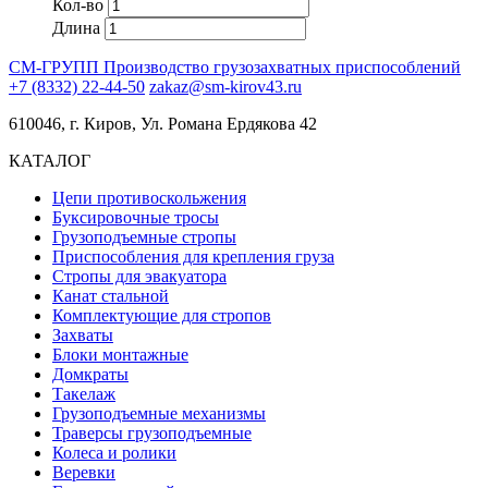
Кол-во
Длина
СМ-ГРУПП
Производство грузозахватных приспособлений
+7 (8332) 22-44-50
zakaz@sm-kirov43.ru
610046, г. Киров, Ул. Романа Ердякова 42
КАТАЛОГ
Цепи противоскольжения
Буксировочные тросы
Грузоподъемные стропы
Приспособления для крепления груза
Стропы для эвакуатора
Канат стальной
Комплектующие для стропов
Захваты
Блоки монтажные
Домкраты
Такелаж
Грузоподъемные механизмы
Траверсы грузоподъемные
Колеса и ролики
Веревки