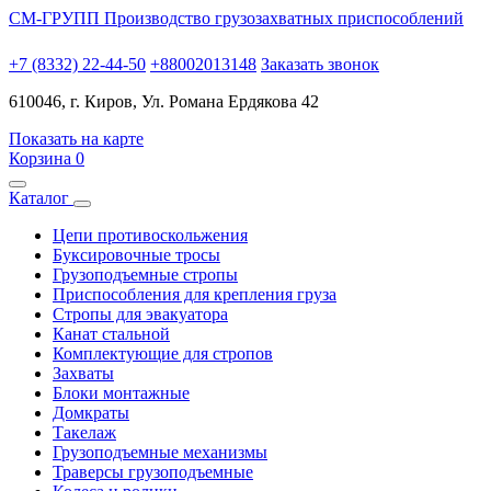
СМ-ГРУПП
Производство грузозахватных приспособлений
+7 (8332) 22-44-50
+88002013148
Заказать звонок
610046, г. Киров, Ул. Романа Ердякова 42
Показать на карте
Корзина
0
Каталог
Цепи противоскольжения
Буксировочные тросы
Грузоподъемные стропы
Приспособления для крепления груза
Стропы для эвакуатора
Канат стальной
Комплектующие для стропов
Захваты
Блоки монтажные
Домкраты
Такелаж
Грузоподъемные механизмы
Траверсы грузоподъемные