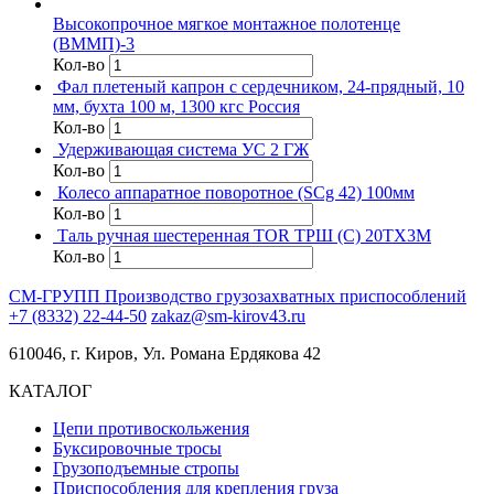
Высокопрочное мягкое монтажное полотенце
(ВММП)-3
Кол-во
Фал плетеный капрон с сердечником, 24-прядный, 10
мм, бухта 100 м, 1300 кгс Россия
Кол-во
Удерживающая система УС 2 ГЖ
Кол-во
Колесо аппаратное поворотное (SCg 42) 100мм
Кол-во
Таль ручная шестеренная TOR ТРШ (C) 20ТХ3М
Кол-во
СМ-ГРУПП
Производство грузозахватных приспособлений
+7 (8332) 22-44-50
zakaz@sm-kirov43.ru
610046, г. Киров, Ул. Романа Ердякова 42
КАТАЛОГ
Цепи противоскольжения
Буксировочные тросы
Грузоподъемные стропы
Приспособления для крепления груза