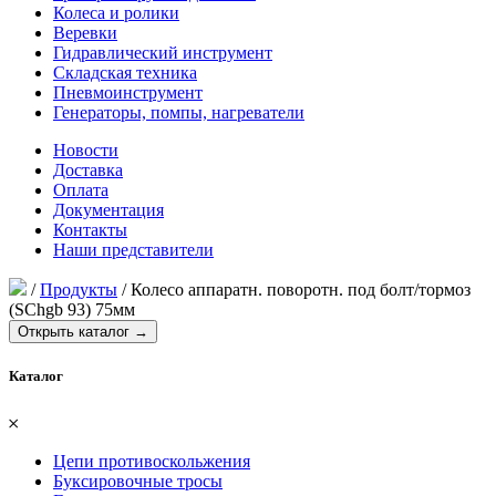
Колеса и ролики
Веревки
Гидравлический инструмент
Складская техника
Пневмоинструмент
Генераторы, помпы, нагреватели
Новости
Доставка
Оплата
Документация
Контакты
Наши представители
/
Продукты
/
Колесо аппаратн. поворотн. под болт/тормоз
(SChgb 93) 75мм
Открыть каталог →
Каталог
𐄂
Цепи противоскольжения
Буксировочные тросы