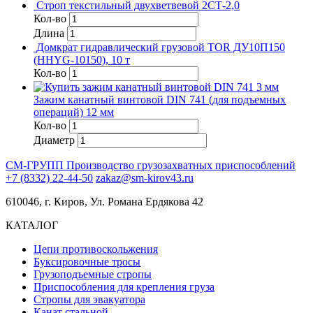
Строп текстильный двухветвевой 2СТ-2,0
Кол-во
Длина
Домкрат гидравлический грузовой TOR ДУ10П150
(HHYG-10150), 10 т
Кол-во
Зажим канатный винтовой DIN 741 (для подъемных
операций) 12 мм
Кол-во
Диаметр
СМ-ГРУПП
Производство грузозахватных приспособлений
+7 (8332) 22-44-50
zakaz@sm-kirov43.ru
610046, г. Киров, Ул. Романа Ердякова 42
КАТАЛОГ
Цепи противоскольжения
Буксировочные тросы
Грузоподъемные стропы
Приспособления для крепления груза
Стропы для эвакуатора
Канат стальной