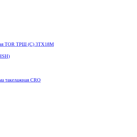
ная TOR ТРШ (C) 3ТХ18М
HSH)
ма такелажная CRO