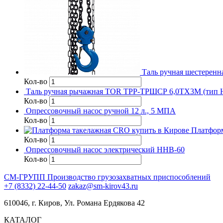
Таль ручная шестерен
Кол-во
Таль ручная рычажная TOR ТРР-ТРШСР 6,0ТХ3М (тип 
Кол-во
Опрессовочный насос ручной 12 л., 5 МПА
Кол-во
Платфор
Кол-во
Опрессовочный насос электрический HHB-60
Кол-во
СМ-ГРУПП
Производство грузозахватных приспособлений
+7 (8332) 22-44-50
zakaz@sm-kirov43.ru
610046, г. Киров, Ул. Романа Ердякова 42
КАТАЛОГ