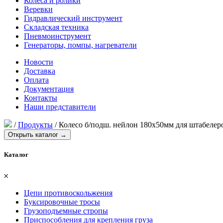
Колеса и ролики
Веревки
Гидравлический инструмент
Складская техника
Пневмоинструмент
Генераторы, помпы, нагреватели
Новости
Доставка
Оплата
Документация
Контакты
Наши представители
/
Продукты
/
Колесо б/подш. нейлон 180х50мм для штабеле
Открыть каталог →
Каталог
𐄂
Цепи противоскольжения
Буксировочные тросы
Грузоподъемные стропы
Приспособления для крепления груза