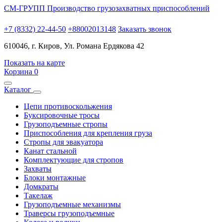
СМ-ГРУПП
Производство грузозахватных приспособлений
+7 (8332) 22-44-50
+88002013148
Заказать звонок
610046, г. Киров, Ул. Романа Ердякова 42
Показать на карте
Корзина
0
Каталог
Цепи противоскольжения
Буксировочные тросы
Грузоподъемные стропы
Приспособления для крепления груза
Стропы для эвакуатора
Канат стальной
Комплектующие для стропов
Захваты
Блоки монтажные
Домкраты
Такелаж
Грузоподъемные механизмы
Траверсы грузоподъемные