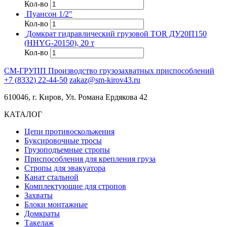
Кол-во
Пуансон 1/2″
Кол-во
Домкрат гидравлический грузовой TOR ДУ20П150
(HHYG-20150), 20 т
Кол-во
СМ-ГРУПП
Производство грузозахватных приспособлений
+
7
(
8
3
3
2
)
2
2
-
4
4
-
5
0
zakaz@sm-kirov43.ru
610046, г. Киров, Ул. Романа Ердякова 42
КАТАЛОГ
Цепи противоскольжения
Буксировочные тросы
Грузоподъемные стропы
Приспособления для крепления груза
Стропы для эвакуатора
Канат стальной
Комплектующие для стропов
Захваты
Блоки монтажные
Домкраты
Такелаж