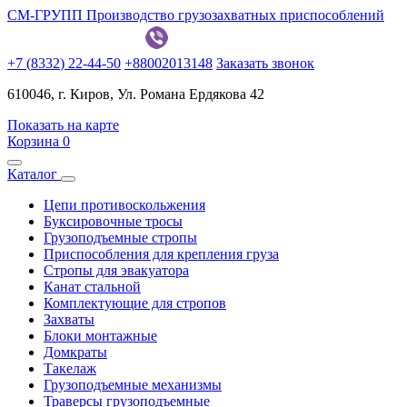
СМ-ГРУПП
Производство грузозахватных приспособлений
+
7
(
8
3
3
2
)
2
2
-
4
4
-
5
0
+
8
8
0
0
2
0
1
3
1
4
8
Заказать звонок
610046, г. Киров, Ул. Романа Ердякова 42
Показать на карте
Корзина
0
Каталог
Цепи противоскольжения
Буксировочные тросы
Грузоподъемные стропы
Приспособления для крепления груза
Стропы для эвакуатора
Канат стальной
Комплектующие для стропов
Захваты
Блоки монтажные
Домкраты
Такелаж
Грузоподъемные механизмы
Траверсы грузоподъемные