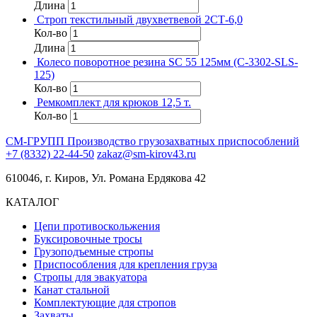
Длина
Строп текстильный двухветвевой 2СТ-6,0
Кол-во
Длина
Колесо поворотное резина SC 55 125мм (C-3302-SLS-
125)
Кол-во
Ремкомплект для крюков 12,5 т.
Кол-во
СМ-ГРУПП
Производство грузозахватных приспособлений
+7 (8332) 22-44-50
zakaz@sm-kirov43.ru
610046, г. Киров, Ул. Романа Ердякова 42
КАТАЛОГ
Цепи противоскольжения
Буксировочные тросы
Грузоподъемные стропы
Приспособления для крепления груза
Стропы для эвакуатора
Канат стальной
Комплектующие для стропов
Захваты