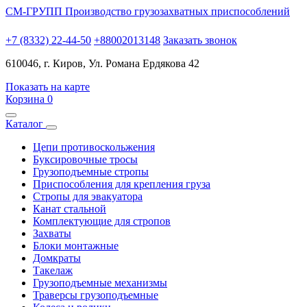
СМ-ГРУПП
Производство грузозахватных приспособлений
+7 (8332) 22-44-50
+88002013148
Заказать звонок
610046, г. Киров, Ул. Романа Ердякова 42
Показать на карте
Корзина
0
Каталог
Цепи противоскольжения
Буксировочные тросы
Грузоподъемные стропы
Приспособления для крепления груза
Стропы для эвакуатора
Канат стальной
Комплектующие для стропов
Захваты
Блоки монтажные
Домкраты
Такелаж
Грузоподъемные механизмы
Траверсы грузоподъемные