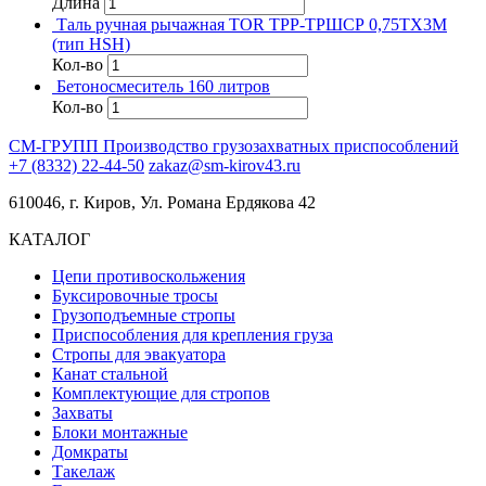
Длина
Таль ручная рычажная TOR ТРР-ТРШСР 0,75ТХ3М
(тип HSH)
Кол-во
Бетоносмеситель 160 литров
Кол-во
СМ-ГРУПП
Производство грузозахватных приспособлений
+7 (8332) 22-44-50
zakaz@sm-kirov43.ru
610046, г. Киров, Ул. Романа Ердякова 42
КАТАЛОГ
Цепи противоскольжения
Буксировочные тросы
Грузоподъемные стропы
Приспособления для крепления груза
Стропы для эвакуатора
Канат стальной
Комплектующие для стропов
Захваты
Блоки монтажные
Домкраты
Такелаж