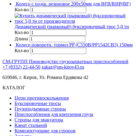
Колесо с подш. резиновое 200х50мм для BFB/RHP(BF)
Кол-во
Динамический (рывковый) буксировочный трос 5,0 тн
Кол-во
Длина
Колесо поворотн. тормоз PP (C550B/PP1542CB3) 150мм
Кол-во
СМ-ГРУПП
Производство грузозахватных приспособлений
+7 (8332) 22-44-50
zakaz@sm-kirov43.ru
610046, г. Киров, Ул. Романа Ердякова 42
КАТАЛОГ
Цепи противоскольжения
Буксировочные тросы
Грузоподъемные стропы
Приспособления для крепления груза
Стропы для эвакуатора
Канат стальной
Комплектующие для стропов