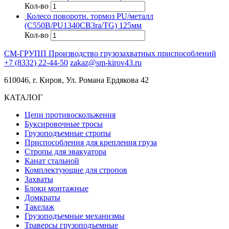
Кол-во
Колесо поворотн. тормоз PU/металл
(C550B/PU1340CB3ra/TG) 125мм
Кол-во
СМ-ГРУПП
Производство грузозахватных приспособлений
+7 (8332) 22-44-50
zakaz@sm-kirov43.ru
610046, г. Киров, Ул. Романа Ердякова 42
КАТАЛОГ
Цепи противоскольжения
Буксировочные тросы
Грузоподъемные стропы
Приспособления для крепления груза
Стропы для эвакуатора
Канат стальной
Комплектующие для стропов
Захваты
Блоки монтажные
Домкраты
Такелаж
Грузоподъемные механизмы
Траверсы грузоподъемные