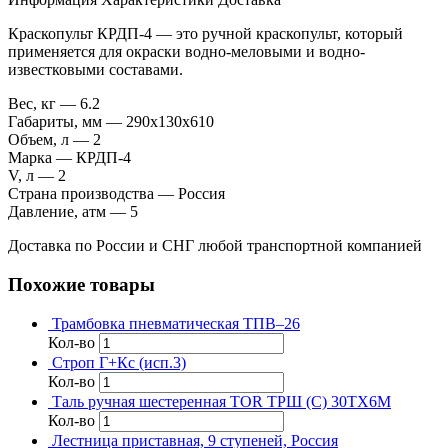
Краскопульт КРДП-4 — это ручной краскопульт, который
применяется для окраски водно-меловыми и водно-
известковыми составами.
Вес, кг — 6.2
Габариты, мм — 290х130х610
Объем, л — 2
Марка — КРДП-4
V, л — 2
Страна производства — Россия
Давление, атм — 5
Доставка по России и СНГ любой транспортной компанией
Похожие товары
Трамбовка пневматическая ТПВ–26
Кол-во
Строп Г+Кс (исп.3)
Кол-во
Таль ручная шестеренная TOR ТРШ (C) 30ТХ6М
Кол-во
Лестница приставная, 9 ступеней, Россия