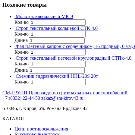
Похожие товары
Молоток клепальный МК-9
Кол-во
Строп текстильный кольцевой СТК-4,0
Кол-во
Длина
Фал плетеный капрон с сердечником, 16-прядный, 6 мм, б
Кол-во
Строп текстильный петлевой круглопрядный СТПк-4,0
Кол-во
Длина
Съемник гидравлический HHL-20S 20т
Кол-во
СМ-ГРУПП
Производство грузозахватных приспособлений
+7 (8332) 22-44-50
zakaz@sm-kirov43.ru
610046, г. Киров, Ул. Романа Ердякова 42
КАТАЛОГ
Цепи противоскольжения
Буксировочные тросы