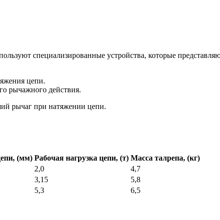
используют специализированные устройства, которые представл
яжения цепи.
о рычажного действия.
ший рычаг при натяжении цепи.
епи, (мм)
Рабочая нагрузка цепи, (т)
Масса талрепа, (кг)
2,0
4,7
3,15
5,8
5,3
6,5