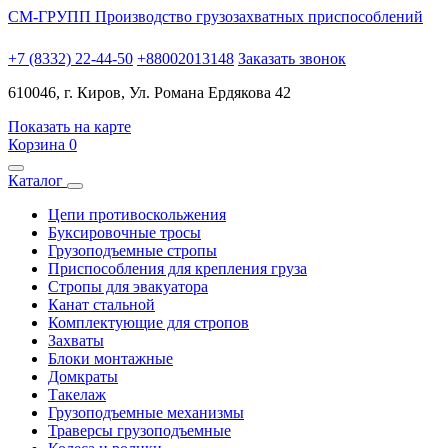
СМ-ГРУПП
Производство грузозахватных приспособлений
+7 (8332) 22-44-50
+88002013148
Заказать звонок
610046, г. Киров, Ул. Романа Ердякова 42
Показать на карте
Корзина
0
Каталог
Цепи противоскольжения
Буксировочные тросы
Грузоподъемные стропы
Приспособления для крепления груза
Стропы для эвакуатора
Канат стальной
Комплектующие для стропов
Захваты
Блоки монтажные
Домкраты
Такелаж
Грузоподъемные механизмы
Траверсы грузоподъемные