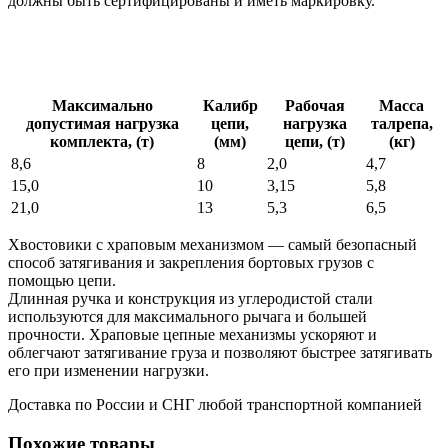
должны быть сертифицированы и иметь маркировку.
Максимально
Калибр
Рабочая
Масса
допустимая нагрузка
цепи,
нагрузка
талрепа,
комплекта, (т)
(мм)
цепи, (т)
(кг)
8,6
8
2,0
4,7
15,0
10
3,15
5,8
21,0
13
5,3
6,5
Хвостовики с храповым механизмом — самый безопасный
способ затягивания и закрепления бортовых грузов с
помощью цепи.
Длинная ручка и конструкция из углеродистой стали
используются для максимального рычага и большей
прочности. Храповые цепные механизмы ускоряют и
облегчают затягивание груза и позволяют быстрее затягивать
его при изменении нагрузки.
Доставка по России и СНГ любой транспортной компанией
Похожие товары