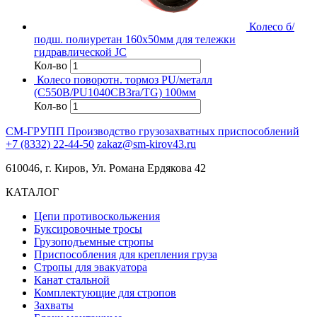
Колесо б/
подш. полиуретан 160х50мм для тележки
гидравлической JC
Кол-во
Колесо поворотн. тормоз PU/металл
(C550B/PU1040CB3ra/TG) 100мм
Кол-во
СМ-ГРУПП
Производство грузозахватных приспособлений
+7 (8332) 22-44-50
zakaz@sm-kirov43.ru
610046, г. Киров, Ул. Романа Ердякова 42
КАТАЛОГ
Цепи противоскольжения
Буксировочные тросы
Грузоподъемные стропы
Приспособления для крепления груза
Стропы для эвакуатора
Канат стальной
Комплектующие для стропов
Захваты