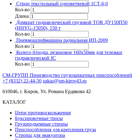
Строп текстильный одноветвевой 1СТ-6,0
Кол-во
Длина
Домкрат гидравлический грузовой TOR ДУ150П50
(HHYG-15050), 150 т
Кол-во
Пневмошлифмашина радиальная ИП-2009
Кол-во
Колесо б/подш. резиновое 160х50мм для тележки
гидравлической JC
Кол-во
СМ-ГРУПП
Производство грузозахватных приспособлений
+7 (8332) 22-44-50
zakaz@sm-kirov43.ru
610046, г. Киров, Ул. Романа Ердякова 42
КАТАЛОГ
Цепи противоскольжения
Буксировочные тросы
Грузоподъемные стропы
Приспособления для крепления груза
Стропы для эвакуатора