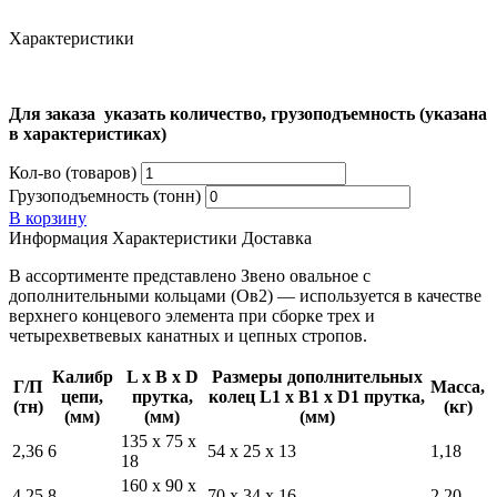
Характеристики
Для заказа указать количество, грузоподъемность (указана
в характеристиках)
Кол-во (товаров)
Грузоподъемность (тонн)
В корзину
Информация
Характеристики
Доставка
В ассортименте представлено Звено овальное с
дополнительными кольцами (Ов2) — используется в качестве
верхнего концевого элемента при сборке трех и
четырехветвевых канатных и цепных стропов.
Калибр
L x B x D
Размеры дополнительных
Г/П
Масса,
цепи,
прутка,
колец L1 x B1 x D1 прутка,
(тн)
(кг)
(мм)
(мм)
(мм)
135 х 75 х
2,36
6
54 х 25 х 13
1,18
18
160 x 90 x
4.25
8
70 x 34 x 16
2.20