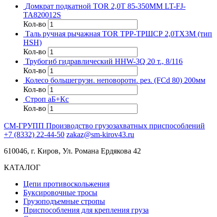
Домкрат подкатной TOR 2,0Т 85-350MM LT-FJ-
TA820012S
Кол-во
Таль ручная рычажная TOR ТРР-ТРШСР 2,0ТХ3М (тип
HSH)
Кол-во
Трубогиб гидравлический HHW-3Q 20 т., 8/116
Кол-во
Колесо большегрузн. неповоротн. рез. (FCd 80) 200мм
Кол-во
Строп аБ+Кс
Кол-во
СМ-ГРУПП
Производство грузозахватных приспособлений
+7 (8332) 22-44-50
zakaz@sm-kirov43.ru
610046, г. Киров, Ул. Романа Ердякова 42
КАТАЛОГ
Цепи противоскольжения
Буксировочные тросы
Грузоподъемные стропы
Приспособления для крепления груза