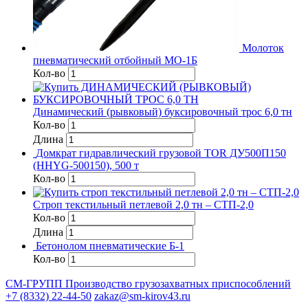
Молоток
пневматический отбойный МО-1Б
Кол-во
Динамический (рывковый) буксировочный трос 6,0 тн
Кол-во
Длина
Домкрат гидравлический грузовой TOR ДУ500П150
(HHYG-500150), 500 т
Кол-во
Строп текстильный петлевой 2,0 тн – СТП-2,0
Кол-во
Длина
Бетонолом пневматические Б-1
Кол-во
СМ-ГРУПП
Производство грузозахватных приспособлений
+7 (8332) 22-44-50
zakaz@sm-kirov43.ru