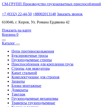
СМ-ГРУПП
Производство грузозахватных приспособлений
+7 (8332) 22-44-50
+88002013148
Заказать звонок
610046, г. Киров, Ул. Романа Ердякова 42
Показать на карте
Корзина
0
Каталог
Цепи противоскольжения
Буксировочные тросы
Грузоподъемные стропы
Приспособления для крепления груза
Стропы для эвакуатора
Канат стальной
Комплектующие для стропов
Захваты
Блоки монтажные
Домкраты
Такелаж
Грузоподъемные механизмы
Траверсы грузоподъемные