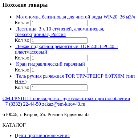
Похожие товары
Мотопомпа бензиновая для чистой воды WP-20, 36 м3/ч
Кол-во
Лестница, 3 х 10 ступеней, алюминиевая,
трехсекционная, Россия
Кол-во
Лежак подкатной ремонтный TOR 40LT-PC40-1
пластмассовый
Кол-во
Кран гидравлический гаражный
Кол-во
Таль ручная рычажная TOR ТРР-ТРШСР 6,0ТХ6М (тип
HSH)
Кол-во
СМ-ГРУПП
Производство грузозахватных приспособлений
+7 (8332) 22-44-50
zakaz@sm-kirov43.ru
610046, г. Киров, Ул. Романа Ердякова 42
КАТАЛОГ
Цепи противоскольжения