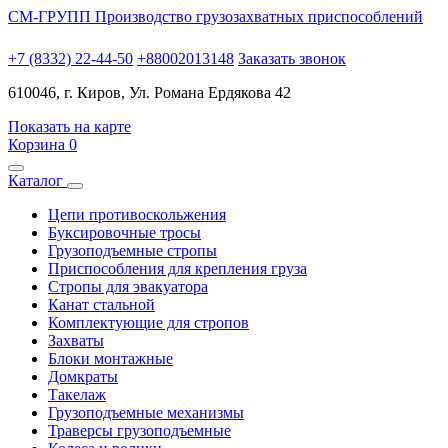
СМ-ГРУПП
Производство грузозахватных приспособлений
+7 (8332) 22-44-50
+88002013148
Заказать звонок
610046, г. Киров, Ул. Романа Ердякова 42
Показать на карте
Корзина
0
Каталог
Цепи противоскольжения
Буксировочные тросы
Грузоподъемные стропы
Приспособления для крепления груза
Стропы для эвакуатора
Канат стальной
Комплектующие для стропов
Захваты
Блоки монтажные
Домкраты
Такелаж
Грузоподъемные механизмы
Траверсы грузоподъемные