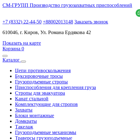
СМ-ГРУПП
Производство грузозахватных приспособлений
+7 (8332) 22-44-50
+88002013148
Заказать звонок
610046, г. Киров, Ул. Романа Ердякова 42
Показать на карте
Корзина
0
Каталог
Цепи противоскольжения
Буксировочные тросы
Грузоподъемные стропы
Приспособления для крепления груза
Стропы для эвакуатора
Канат стальной
Комплектующие для стропов
Захваты
Блоки монтажные
Домкраты
Такелаж
Грузоподъемные механизмы
Траверсы грузоподъемные