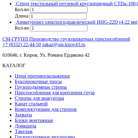
Строп текстильный петлевой круглопрядный СТПк-100,
Кол-во
Длина
Арматурорез электрогидравлический HHG-22D (4-22 мм
Кол-во
СМ-ГРУПП
Производство грузозахватных приспособлений
+7 (8332) 22-44-50
zakaz@sm-kirov43.ru
610046, г. Киров, Ул. Романа Ердякова 42
КАТАЛОГ
Цепи противоскольжения
Буксировочные тросы
Грузоподъемные стропы
Приспособления для крепления груза
Стропы для эвакуатора
Канат стальной
Комплектующие для стропов
Захваты
Блоки монтажные
Домкраты
Такелаж
Грузоподъемные механизмы