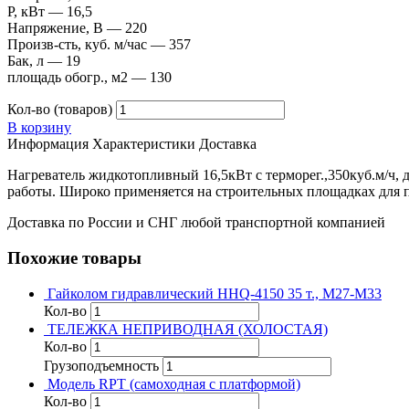
P, кВт — 16,5
Напряжение, В — 220
Произв-сть, куб. м/час — 357
Бак, л — 19
площадь обогр., м2 — 130
Кол-во (товаров)
В корзину
Информация
Характеристики
Доставка
Нагреватель жидкотопливный 16,5кВт с терморег.,350куб.м/ч, 
работы. Широко применяется на строительных площадках для п
Доставка по России и СНГ любой транспортной компанией
Похожие товары
Гайколом гидравлический HHQ-4150 35 т., М27-М33
Кол-во
ТЕЛЕЖКА НЕПРИВОДНАЯ (ХОЛОСТАЯ)
Кол-во
Грузоподъемность
Модель RPT (самоходная с платформой)
Кол-во