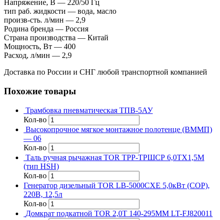
Напряжение, В — 220/50 Гц
тип раб. жидкости — вода, масло
произв-сть. л/мин — 2,9
Родина бренда — Россия
Страна производства — Китай
Мощность, Вт — 400
Расход, л/мин — 2,9
Доставка по России и СНГ любой транспортной компанией
Похожие товары
Трамбовка пневматическая ТПВ-5АУ
Кол-во
Высокопрочное мягкое монтажное полотенце (ВММП)
— 06
Кол-во
Таль ручная рычажная TOR ТРР-ТРШСР 6,0ТХ1,5М
(тип HSH)
Кол-во
Генератор дизельный TOR LB-5000CXE 5,0кВт (COP),
220В, 12,5л
Кол-во
Домкрат подкатной TOR 2,0Т 140-295MM LT-FJ820011