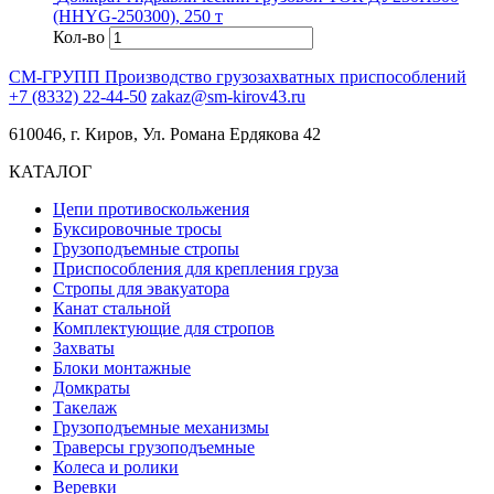
(HHYG-250300), 250 т
Кол-во
СМ-ГРУПП
Производство грузозахватных приспособлений
+7 (8332) 22-44-50
zakaz@sm-kirov43.ru
610046, г. Киров, Ул. Романа Ердякова 42
КАТАЛОГ
Цепи противоскольжения
Буксировочные тросы
Грузоподъемные стропы
Приспособления для крепления груза
Стропы для эвакуатора
Канат стальной
Комплектующие для стропов
Захваты
Блоки монтажные
Домкраты
Такелаж
Грузоподъемные механизмы
Траверсы грузоподъемные
Колеса и ролики
Веревки