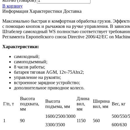
Кол-во (товаров)
В корзину
Информация
Характеристики
Доставка
Максимально быстрая и комфортная обработка грузов. Эффекти
с помощью кнопок и рычажков на ручке управления. В зависим
Штабелер самоходный WS полностью соответствует требования
Регламента Европейского союза Directive 2006/42/EC on Machiner
Характеристики:
самоходный;
самоподъемный;
8 часов работы;
батарея тяговая AGM, 12v-75Ahx2;
управление на рукояти;
встроенное зарядное устройство;
дополнительное приводное колесо.
Высота
Длина
Высота
Ширина
Г/п, т
подхвата,
вил,
Вес, кг
подъема, мм
вил, мм
мм
мм
1600/2500/3000
500/550/
1
90
1150
560
3300/3500
600/630