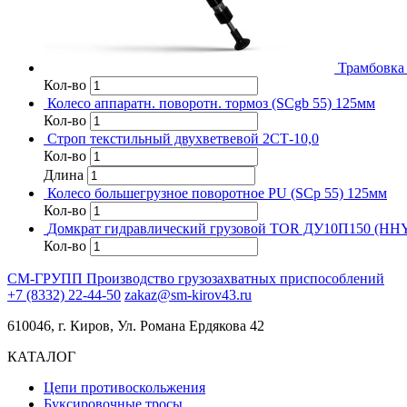
Трамбовка
Кол-во
Колесо аппаратн. поворотн. тормоз (SCgb 55) 125мм
Кол-во
Строп текстильный двухветвевой 2СТ-10,0
Кол-во
Длина
Колесо большегрузное поворотное PU (SCp 55) 125мм
Кол-во
Домкрат гидравлический грузовой TOR ДУ10П150 (HHYG
Кол-во
СМ-ГРУПП
Производство грузозахватных приспособлений
+7 (8332) 22-44-50
zakaz@sm-kirov43.ru
610046, г. Киров, Ул. Романа Ердякова 42
КАТАЛОГ
Цепи противоскольжения
Буксировочные тросы