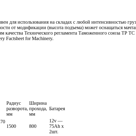
вен для использования на складах с любой интенсивностью груз
ости от модификации (высота подъема) может оснащаться мачта
м качества Технического регламента Таможенного союза ТР ТС 
y Factsheet for Machinery.
Радиус
Ширина
разворота,
прохода,
Батарея
мм
мм
12v —
570
1500
800
75Ah х
2шт.