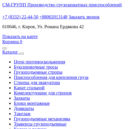
СМ-ГРУПП
Производство грузозахватных приспособлений
+7 (8332) 22-44-50
+88002013148
Заказать звонок
610046, г. Киров, Ул. Романа Ердякова 42
Показать на карте
Корзина
0
Каталог
Цепи противоскольжения
Буксировочные тросы
Грузоподъемные стропы
Приспособления для крепления груза
Стропы для эвакуатора
Канат стальной
Комплектующие для стропов
Захваты
Блоки монтажные
Домкраты
Такелаж
Грузоподъемные механизмы
Траверсы грузоподъемные