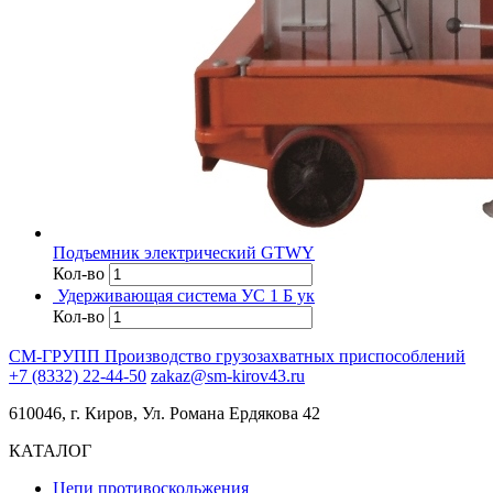
Подъемник электрический GTWY
Кол-во
Удерживающая система УС 1 Б ук
Кол-во
СМ-ГРУПП
Производство грузозахватных приспособлений
+7 (8332) 22-44-50
zakaz@sm-kirov43.ru
610046, г. Киров, Ул. Романа Ердякова 42
КАТАЛОГ
Цепи противоскольжения