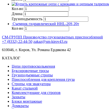
Кол-во
Длина
Грузоподъемность
Съемник гидравлический HHL-20S 20т
Кол-во
СМ-ГРУПП
Производство грузозахватных приспособлений
+7 (8332) 22-44-50
zakaz@sm-kirov43.ru
610046, г. Киров, Ул. Романа Ердякова 42
КАТАЛОГ
Цепи противоскольжения
Буксировочные тросы
Грузоподъемные стропы
Приспособления для крепления груза
Стропы для эвакуатора
Канат стальной
Комплектующие для стропов
Захваты
Блоки монтажные
Домкраты