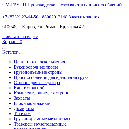
СМ-ГРУПП
Производство грузозахватных приспособлений
+7 (8332) 22-44-50
+88002013148
Заказать звонок
610046, г. Киров, Ул. Романа Ердякова 42
Показать на карте
Корзина
0
Каталог
Цепи противоскольжения
Буксировочные тросы
Грузоподъемные стропы
Приспособления для крепления груза
Стропы для эвакуатора
Канат стальной
Комплектующие для стропов
Захваты
Блоки монтажные
Домкраты
Такелаж
Грузоподъемные механизмы
Траверсы грузоподъемные