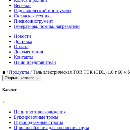
Колеса и ролики
Веревки
Гидравлический инструмент
Складская техника
Пневмоинструмент
Генераторы, помпы, нагреватели
Новости
Доставка
Оплата
Документация
Контакты
Наши представители
/
Продукты
/
Таль электрическая TOR ТЭК (CDL) 1,0 т 60 м
Открыть каталог →
Каталог
𐄂
Цепи противоскольжения
Буксировочные тросы
Грузоподъемные стропы
Приспособления для крепления груза