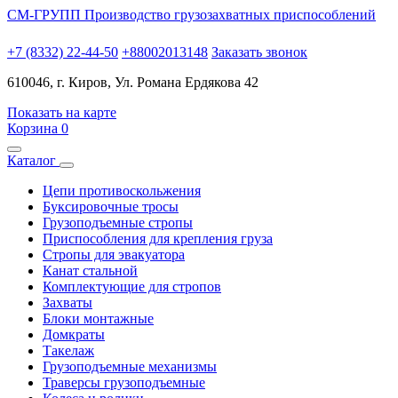
СМ-ГРУПП
Производство грузозахватных приспособлений
+7 (8332) 22-44-50
+88002013148
Заказать звонок
610046, г. Киров, Ул. Романа Ердякова 42
Показать на карте
Корзина
0
Каталог
Цепи противоскольжения
Буксировочные тросы
Грузоподъемные стропы
Приспособления для крепления груза
Стропы для эвакуатора
Канат стальной
Комплектующие для стропов
Захваты
Блоки монтажные
Домкраты
Такелаж
Грузоподъемные механизмы
Траверсы грузоподъемные