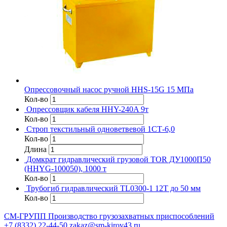
Опрессовочный насос ручной HHS-15G 15 МПа
Кол-во
Опрессовщик кабеля HHY-240A 9т
Кол-во
Строп текстильный одноветвевой 1СТ-6,0
Кол-во
Длина
Домкрат гидравлический грузовой TOR ДУ1000П50
(HHYG-100050), 1000 т
Кол-во
Трубогиб гидравлический TL0300-1 12T до 50 мм
Кол-во
СМ-ГРУПП
Производство грузозахватных приспособлений
+7 (8332) 22-44-50
zakaz@sm-kirov43.ru