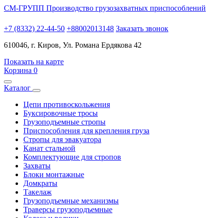
СМ-ГРУПП
Производство грузозахватных приспособлений
+7 (8332) 22-44-50
+88002013148
Заказать звонок
610046, г. Киров, Ул. Романа Ердякова 42
Показать на карте
Корзина
0
Каталог
Цепи противоскольжения
Буксировочные тросы
Грузоподъемные стропы
Приспособления для крепления груза
Стропы для эвакуатора
Канат стальной
Комплектующие для стропов
Захваты
Блоки монтажные
Домкраты
Такелаж
Грузоподъемные механизмы
Траверсы грузоподъемные