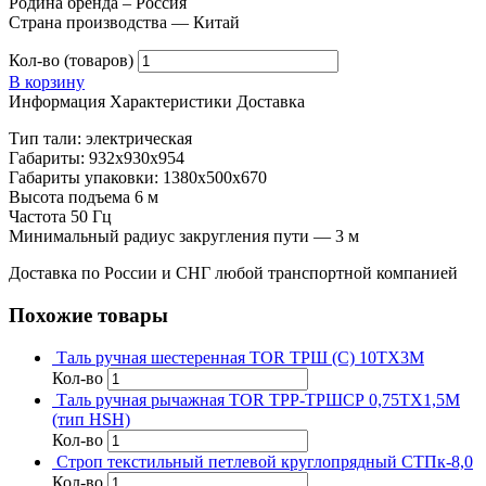
Родина бренда – Россия
Страна производства — Китай
Кол-во (товаров)
В корзину
Информация
Характеристики
Доставка
Тип тали: электрическая
Габариты: 932х930х954
Габариты упаковки: 1380х500х670
Высота подъема 6 м
Частота 50 Гц
Минимальный радиус закругления пути — 3 м
Доставка по России и СНГ любой транспортной компанией
Похожие товары
Таль ручная шестеренная TOR ТРШ (C) 10ТХ3М
Кол-во
Таль ручная рычажная TOR ТРР-ТРШСР 0,75ТХ1,5М
(тип HSH)
Кол-во
Строп текстильный петлевой круглопрядный СТПк-8,0
Кол-во