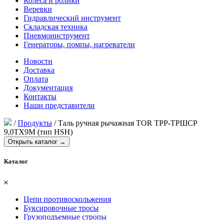
Колеса и ролики
Веревки
Гидравлический инструмент
Складская техника
Пневмоинструмент
Генераторы, помпы, нагреватели
Новости
Доставка
Оплата
Документация
Контакты
Наши представители
/
Продукты
/
Таль ручная рычажная TOR ТРР-ТРШСР
9,0ТХ9М (тип HSH)
Открыть каталог →
Каталог
𐄂
Цепи противоскольжения
Буксировочные тросы
Грузоподъемные стропы