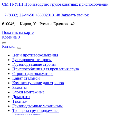
СМ-ГРУПП
Производство грузозахватных приспособлений
+7 (8332) 22-44-50
+88002013148
Заказать звонок
610046, г. Киров, Ул. Романа Ердякова 42
Показать на карте
Корзина
0
Каталог
Цепи противоскольжения
Буксировочные тросы
Грузоподъемные стропы
Приспособления для крепления груза
Стропы для эвакуатора
Канат стальной
Комплектующие для стропов
Захваты
Блоки монтажные
Домкраты
Такелаж
Грузоподъемные механизмы
Траверсы грузоподъемные