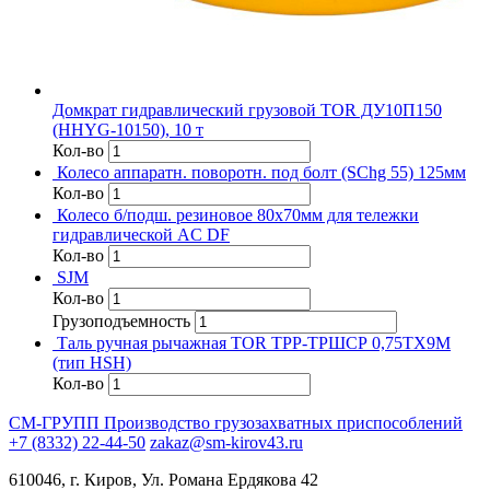
Домкрат гидравлический грузовой TOR ДУ10П150
(HHYG-10150), 10 т
Кол-во
Колесо аппаратн. поворотн. под болт (SChg 55) 125мм
Кол-во
Колесо б/подш. резиновое 80х70мм для тележки
гидравлической AC DF
Кол-во
SJM
Кол-во
Грузоподъемность
Таль ручная рычажная TOR ТРР-ТРШСР 0,75ТХ9М
(тип HSH)
Кол-во
СМ-ГРУПП
Производство грузозахватных приспособлений
+7 (8332) 22-44-50
zakaz@sm-kirov43.ru
610046, г. Киров, Ул. Романа Ердякова 42