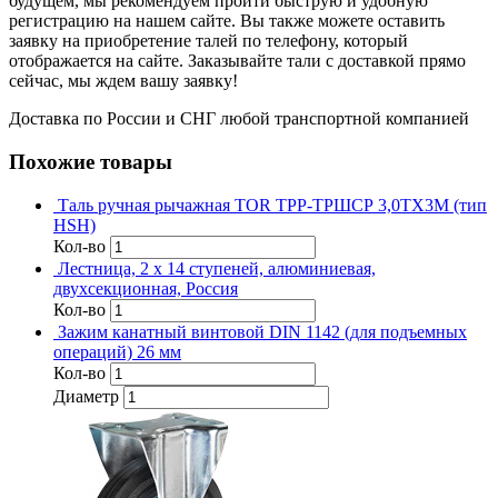
будущем, мы рекомендуем пройти быструю и удобную
регистрацию на нашем сайте. Вы также можете оставить
заявку на приобретение талей по телефону, который
отображается на сайте. Заказывайте тали с доставкой прямо
сейчас, мы ждем вашу заявку!
Доставка по России и СНГ любой транспортной компанией
Похожие товары
Таль ручная рычажная TOR ТРР-ТРШСР 3,0ТХ3М (тип
HSH)
Кол-во
Лестница, 2 х 14 ступеней, алюминиевая,
двухсекционная, Россия
Кол-во
Зажим канатный винтовой DIN 1142 (для подъемных
операций) 26 мм
Кол-во
Диаметр