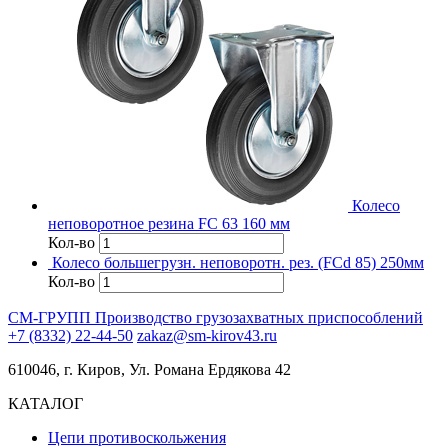
Колесо
неповоротное резина FC 63 160 мм
Кол-во
Колесо большегрузн. неповоротн. рез. (FCd 85) 250мм
Кол-во
СМ-ГРУПП
Производство грузозахватных приспособлений
+7 (8332) 22-44-50
zakaz@sm-kirov43.ru
610046, г. Киров, Ул. Романа Ердякова 42
КАТАЛОГ
Цепи противоскольжения