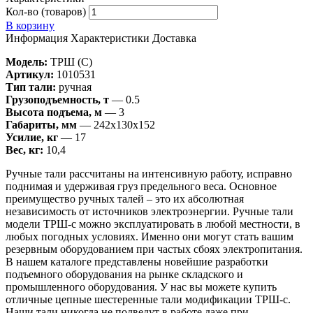
Кол-во (товаров)
В корзину
Информация
Характеристики
Доставка
Модель:
ТРШ (C)
Артикул:
1010531
Тип тали:
ручная
Грузоподъемность, т
— 0.5
Высота подъема, м
— 3
Габариты, мм
— 242x130x152
Усилие, кг
— 17
Вес, кг:
10,4
Ручные тали рассчитаны на интенсивную работу, исправно
поднимая и удерживая груз предельного веса. Основное
преимущество ручных талей – это их абсолютная
независимость от источников электроэнергии. Ручные тали
модели ТРШ-с можно эксплуатировать в любой местности, в
любых погодных условиях. Именно они могут стать вашим
резервным оборудованием при частых сбоях электропитания.
В нашем каталоге представлены новейшие разработки
подъемного оборудования на рынке складского и
промышленного оборудования. У нас вы можете купить
отличные цепные шестеренные тали модификации ТРШ-с.
Наши тали никогда не подведут в работе даже при