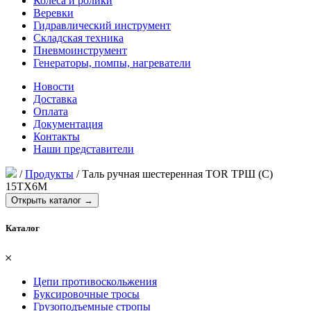
Колеса и ролики
Веревки
Гидравлический инструмент
Складская техника
Пневмоинструмент
Генераторы, помпы, нагреватели
Новости
Доставка
Оплата
Документация
Контакты
Наши представители
/
Продукты
/
Таль ручная шестеренная TOR ТРШ (C)
15ТХ6М
Открыть каталог →
Каталог
𐄂
Цепи противоскольжения
Буксировочные тросы
Грузоподъемные стропы