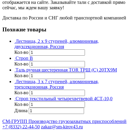
отображается на сайте. Заказывайте тали с доставкой прямо
сейчас, мы ждем вашу заявку!
Доставка по России и СНГ любой транспортной компанией
Похожие товары
Лестница, 2 х 9 ступеней, алюминиевая,
двухсекционная, Россия
Кол-во
Строп В
Кол-во
Таль ручная шестеренная TOR ТРШ (C) 20ТХ9М
Кол-во
Лестница, 3 х 7 ступеней, алюминиевая,
трехсекционная, Россия
Кол-во
Строп текстильный четырехветвевой 4СТ-10,0
Кол-во
Длина
СМ-ГРУПП
Производство грузозахватных приспособлений
+7 (8332) 22-44-50
zakaz@sm-kirov43.ru