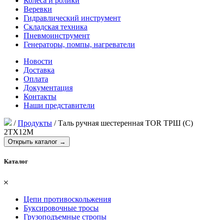
Колеса и ролики
Веревки
Гидравлический инструмент
Складская техника
Пневмоинструмент
Генераторы, помпы, нагреватели
Новости
Доставка
Оплата
Документация
Контакты
Наши представители
/
Продукты
/
Таль ручная шестеренная TOR ТРШ (C)
2ТХ12М
Открыть каталог →
Каталог
𐄂
Цепи противоскольжения
Буксировочные тросы
Грузоподъемные стропы