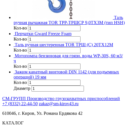
Таль
ручная рычажная TOR ТРР-ТРШСР 9,0ТХ3М (тип HSH)
Кол-во
Перчатки Gward Freeze Foam
Кол-во
Таль ручная шестеренная TOR ТРШ (C) 20ТХ12М
Кол-во
Мотопомпа бензиновая для грязн. воды WP-30S, 60 м3/
ч
Кол-во
Зажим канатный винтовой DIN 1142 (для подъемных
операций) 19 мм
Кол-во
Диаметр
СМ-ГРУПП
Производство грузозахватных приспособлений
+7 (8332) 22-44-50
zakaz@sm-kirov43.ru
610046, г. Киров, Ул. Романа Ердякова 42
КАТАЛОГ