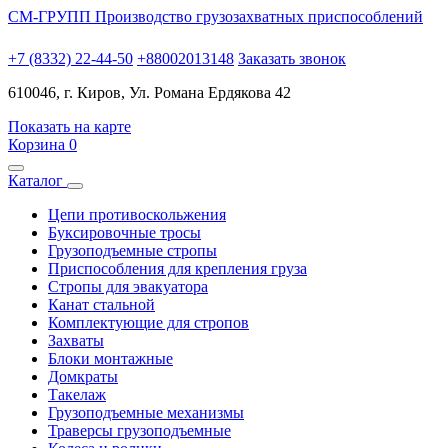
СМ-ГРУПП
Производство грузозахватных приспособлений
+7 (8332) 22-44-50
+88002013148
Заказать звонок
610046, г. Киров, Ул. Романа Ердякова 42
Показать на карте
Корзина
0
Каталог
Цепи противоскольжения
Буксировочные тросы
Грузоподъемные стропы
Приспособления для крепления груза
Стропы для эвакуатора
Канат стальной
Комплектующие для стропов
Захваты
Блоки монтажные
Домкраты
Такелаж
Грузоподъемные механизмы
Траверсы грузоподъемные