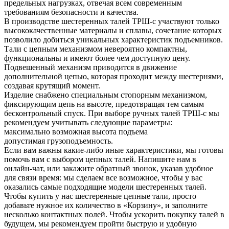
предельных нагрузках, отвечая всем современным
требованиям безопасности и качества.
В производстве шестеренных талей ТРШ-с участвуют только
высококачественные материалы и сплавы, сочетание которых
позволило добиться уникальных характеристик подъемников.
Тали с цепным механизмом невероятно компактны,
функциональны и имеют более чем доступную цену.
Подвешенный механизм приводится в движение
дополнительной цепью, которая проходит между шестернями,
создавая крутящий момент.
Изделие снабжено специальным стопорным механизмом,
фиксирующим цепь на высоте, предотвращая тем самым
бесконтрольный спуск. При выборе ручных талей ТРШ-с мы
рекомендуем учитывать следующие параметры:
максимально возможная высота подъема
допустимая грузоподъемность.
Если вам важны какие-либо иные характеристики, мы готовы
помочь вам с выбором цепных талей. Напишите нам в
онлайн-чат, или закажите обратный звонок, указав удобное
для связи время: мы сделаем все возможное, чтобы у вас
оказались самые подходящие модели шестеренных талей.
Чтобы купить у нас шестеренные цепные тали, просто
добавьте нужное их количество в «Корзину», и заполните
несколько контактных полей. Чтобы ускорить покупку талей в
будущем, мы рекомендуем пройти быструю и удобную