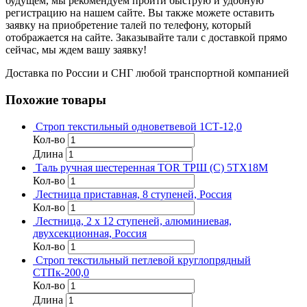
будущем, мы рекомендуем пройти быструю и удобную
регистрацию на нашем сайте. Вы также можете оставить
заявку на приобретение талей по телефону, который
отображается на сайте. Заказывайте тали с доставкой прямо
сейчас, мы ждем вашу заявку!
Доставка по России и СНГ любой транспортной компанией
Похожие товары
Строп текстильный одноветвевой 1СТ-12,0
Кол-во
Длина
Таль ручная шестеренная TOR ТРШ (C) 5ТХ18М
Кол-во
Лестница приставная, 8 ступеней, Россия
Кол-во
Лестница, 2 х 12 ступеней, алюминиевая,
двухсекционная, Россия
Кол-во
Строп текстильный петлевой круглопрядный
СТПк-200,0
Кол-во
Длина