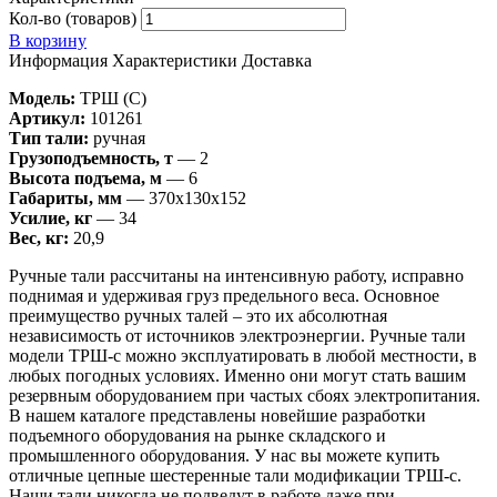
Кол-во (товаров)
В корзину
Информация
Характеристики
Доставка
Модель:
ТРШ (C)
Артикул:
101261
Тип тали:
ручная
Грузоподъемность, т
— 2
Высота подъема, м
— 6
Габариты, мм
— 370х130х152
Усилие, кг
— 34
Вес, кг:
20,9
Ручные тали рассчитаны на интенсивную работу, исправно
поднимая и удерживая груз предельного веса. Основное
преимущество ручных талей – это их абсолютная
независимость от источников электроэнергии. Ручные тали
модели ТРШ-с можно эксплуатировать в любой местности, в
любых погодных условиях. Именно они могут стать вашим
резервным оборудованием при частых сбоях электропитания.
В нашем каталоге представлены новейшие разработки
подъемного оборудования на рынке складского и
промышленного оборудования. У нас вы можете купить
отличные цепные шестеренные тали модификации ТРШ-с.
Наши тали никогда не подведут в работе даже при