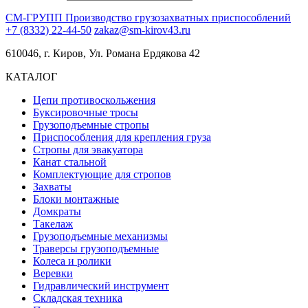
СМ-ГРУПП
Производство грузозахватных приспособлений
+7 (8332) 22-44-50
zakaz@sm-kirov43.ru
610046, г. Киров, Ул. Романа Ердякова 42
КАТАЛОГ
Цепи противоскольжения
Буксировочные тросы
Грузоподъемные стропы
Приспособления для крепления груза
Стропы для эвакуатора
Канат стальной
Комплектующие для стропов
Захваты
Блоки монтажные
Домкраты
Такелаж
Грузоподъемные механизмы
Траверсы грузоподъемные
Колеса и ролики
Веревки
Гидравлический инструмент
Складская техника